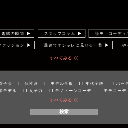
趣味の時間
スタッフコラム
読モ・コーディ
のファッション
最速でオシャレに見せる一着
や
ー
知って得する！カラー講座
10年着るため
すべてみる
コンプレックス解消！
輝く女子見つけた！
オ
せ術
裏通信
インスタライブ
運営者
女子会
個性派
モデル全般
年代全般
パー
者モデル
女子力
モノトーンコーデ
モテコーデ
場所全般
社内
秋
手入れ/洋服ケア
春
すべてみる
ン
着痩せ
LL
SNS映え
4L
こだわり
検索
ちゃり女子
40代
マストバイ
インタビュー
大人かわいい