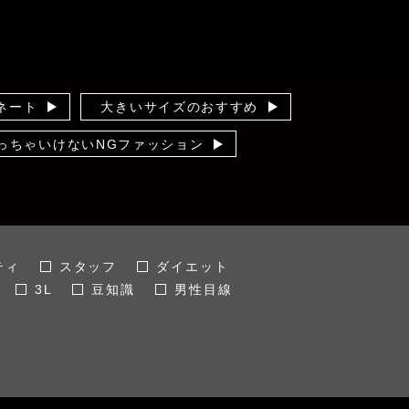
ネート
大きいサイズのおすすめ
っちゃいけないNGファッション
の洋服ケア
この服お値段以上
フ会
ズバリ 男性目線
情報
ティ
スタッフ
ダイエット
3L
豆知識
男性目線
冬
試着・撮影会
夏
サイズ
5L
ファッション
30代
50代
通勤着
イベント