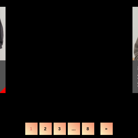
1
2
3
…
8
»