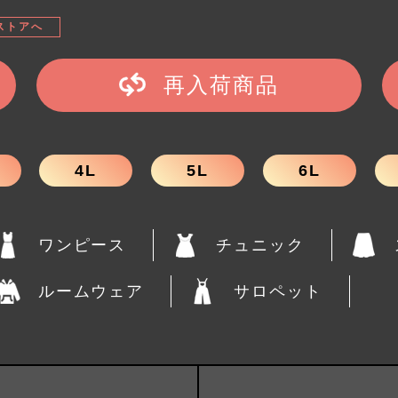
ストアへ
再入荷商品
4L
5L
6L
ワンピース
チュニック
ルームウェア
サロペット