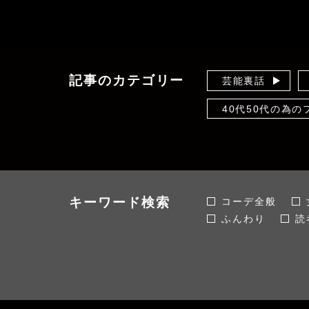
記事のカテゴリー
芸能裏話
40代50代の為
体型隠しのセオリ
未分類
おかだゆりの着痩
キーワード検索
コーデ全般
ふんわり
読
スタイル全般
韓国ファッショ
伸びる
ぽっ
体型カバー