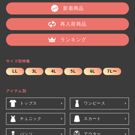
新着商品
再入荷商品
ランキング
サイズ別特集
LL
3L
4L
5L
6L
7L〜
アイテム別
トップス
ワンピース
チュニック
スカート
パンツ
アウター