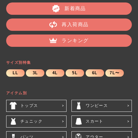
新着商品
再入荷商品
ランキング
サイズ別特集
LL
3L
4L
5L
6L
7L〜
アイテム別
トップス
ワンピース
チュニック
スカート
パンツ
アウター