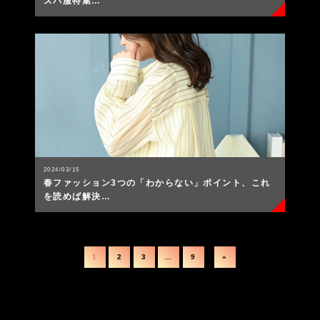
スパ服特集…
2024/03/15
春ファッション3つの「わからない」ポイント、これ
を読めば解決…
1
2
3
…
9
»