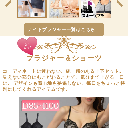
前
次
の
の
商
商
品
品
へ
へ
ナイトブラジャー一覧はこちら
上下
セット
ブラジャー＆ショーツ
コーディネートに迷わない、統一感のある上下セット。
見えない部分にもこだわることで、気分まで上がる一日
に。
デザインも着心地も妥協しない、毎日をちょっと特
別にしてくれるアイテムです。