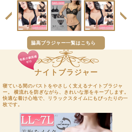
前
次
の
の
商
商
品
品
へ
へ
脇高ブラジャー一覧はこちら
包夜の窮屈感
ゼロ
ナイトブラジャー
寝ている間のバストをやさしく支えるナイトブラジャ
ー。
横流れを防ぎながら、きれいな形をキープします。
快適な着け心地で、リラックスタイムにもぴったりの一
枚です。