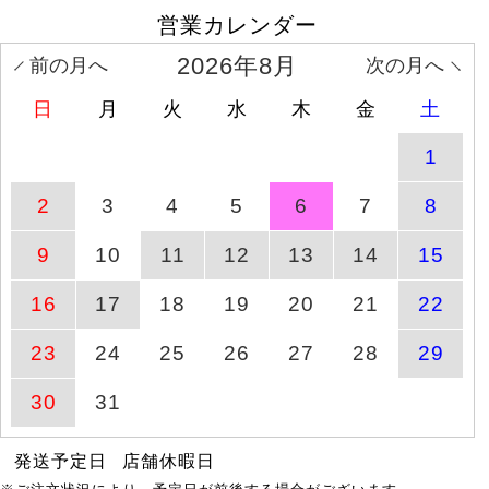
営業カレンダー
大きいサイズ レディース
8月6日(木)
商品ページへ
透け
4時59分
2026年8月
前の月へ
次の月へ
日
月
火
水
木
金
土
ドットフレアスリーブプ
商品ページへ
8月10日(月)
ルオーバー
1
2
3
4
5
6
7
8
タックポケットコクーン
商品ページへ
8月1日(土)
サロペットパンツ
9
10
11
12
13
14
15
大きいサイズ レディース
8月6日(木)
16
17
18
19
20
21
22
商品ページへ
前後
4時59分
23
24
25
26
27
28
29
大きいサイズ レディース
8月6日(木)
商品ページへ
異素
30
31
4時59分
発送予定日
店舗休暇日
ストレッチツイルセンタ
商品ページへ
8月1日(土)