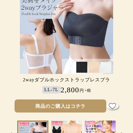
胸を小さく見せる！シームレスレースブ
胸を小さく見せる！ノンワイヤーシーム
2wayダブルホックストラップレスブラ
フロントホックシームレスブラジャー
フロントホックシームレスブラ
極薄シームレスブラジャー
レスブラジャー
ラジャー
3,400
3,200
2,200
2,600
2,800
1,980
LL-4L
LL-4L
LL-7L
LL-7L
LL-7L
LL-6L
円
円
円
円
円
円
+税
+税
+税
+税
+税
+税
商品のご購入はコチラ
商品のご購入はコチラ
商品のご購入はコチラ
商品のご購入はコチラ
商品のご購入はコチラ
商品のご購入はコチラ