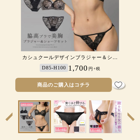
カシュクールデザインブラジャー＆ショ
着痩せ!!シェイプアップハイウエストガ
バックレーススタンダードショーツ
サニタリーメッシュショーツ
シームレスショーツ
ードルショーツ
ーツセット
2,580
2,200
1,480
1,780
1,700
D85-H100
LL-4L
LL-8L
LL-5L
L-4L
円
円
円
円
円
+税
+税
+税
+税
+税
商品のご購入はコチラ
商品のご購入はコチラ
商品のご購入はコチラ
商品のご購入はコチラ
商品のご購入はコチラ
前
次
の
の
商
商
品
品