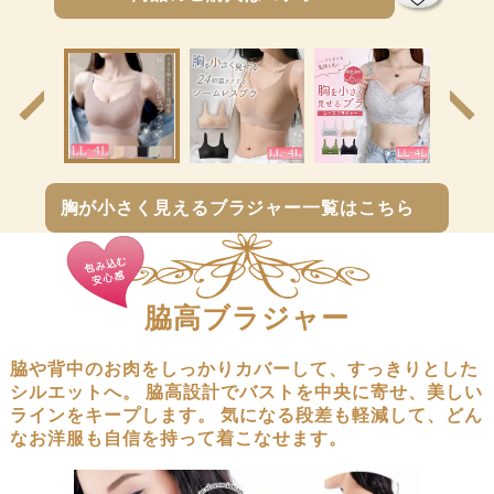
前
次
の
の
商
商
品
品
へ
へ
胸が小さく見えるブラジャー一覧はこちら
包み込む
安心感
脇高ブラジャー
脇や背中のお肉をしっかりカバーして、すっきりとした
シルエットへ。
脇高設計でバストを中央に寄せ、美しい
ラインをキープします。
気になる段差も軽減して、どん
なお洋服も自信を持って着こなせます。