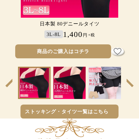
日本製ストレッチレギンス
日本製 80デニールタイツ
【日本製ストッキング】
日本製 美脚トレンカ
1,300
1,400
1,400
1,400
3L-8L
3L-8L
3L-8L
3L-8L
円
円
円
円
+税
+税
+税
+税
商品のご購入はコチラ
商品のご購入はコチラ
商品のご購入はコチラ
商品のご購入はコチラ
前
次
の
の
商
商
品
品
へ
へ
ストッキング・タイツ一覧はこちら