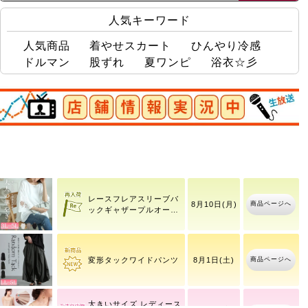
人気キーワード
人気商品
着やせスカート
ひんやり冷感
ドルマン
股ずれ
夏ワンピ
浴衣☆彡
店舗情報実況中
コットンチノタック入り
商品ページへ
ワッフルベストフェイク
バレルパンツ
商品ページへ
8月10日(月)
レイヤードプルオーバー
レースフレアスリーブバ
商品ページへ
8月10日(月)
ックギャザープルオーバ
ー
商品ページへ
変形タックワイドパンツ
8月1日(土)