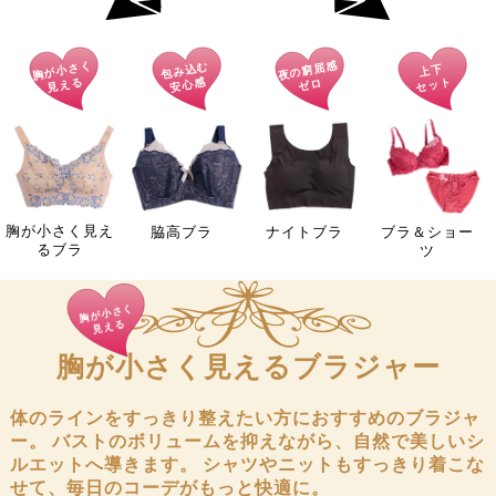
胸が小さく
夜の窮屈感
包み込む
上下
見える
安心感
セット
ゼロ
胸が小さく見え
ブラ＆ショー
脇高ブラ
ナイトブラ
るブラ
ツ
胸が小さく
見える
胸が小さく見えるブラジャー
体のラインをすっきり整えたい方におすすめのブラジャ
ー。
バストのボリュームを抑えながら、自然で美しいシ
ルエットへ導きます。
シャツやニットもすっきり着こな
せて、毎日のコーデがもっと快適に。