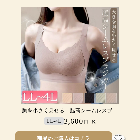
カシュクールヘムノンワイヤーブラジャ
胸を小さく見せる！脇高シームレスブラ
胸を小さく見せる！ノンワイヤーシーム
術後＆介護フロントボタンブラジャー
ノンワイヤー総レースブラ
シームレスヘムブラジャー
レスブラジャー
ジャー
ー
2,496
2,800
1,800
2,000
3,600
3,200
LL-6L
LL-4L
LL-6L
LL-6L
LL-4L
LL-4L
円
円
円
円
円
円
+税
+税
+税
+税
+税
+税
商品のご購入はコチラ
商品のご購入はコチラ
商品のご購入はコチラ
商品のご購入はコチラ
商品のご購入はコチラ
商品のご購入はコチラ