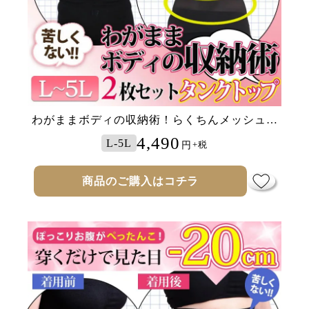
わがままボディの収納術！らくちんメッシュタ
ンクトップ 2枚組
4,490
L-5L
円
+税
商品のご購入はコチラ