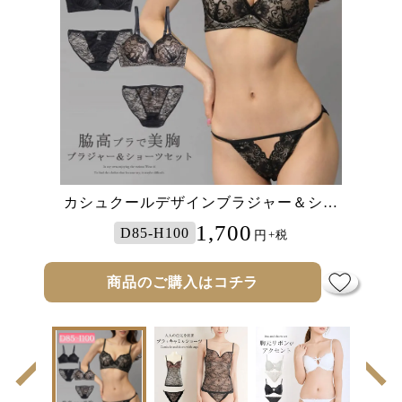
カシュクールデザインブラジャー＆ショ
カップ付きシアーレースキャミソール＆
谷間リボンノンワイヤーブラ＆ショーツ
サテン切り替えノンワイヤーブラ＆ショ
シアーレースショーツ2点セット
ーツ2点セット
ーツセット
2点セット
2,980
1,872
2,600
1,700
D85-H100
LL-5L
LL-5L
LL-5L
円
円
円
円
+税
+税
+税
+税
商品のご購入はコチラ
商品のご購入はコチラ
商品のご購入はコチラ
商品のご購入はコチラ
前
次
の
の