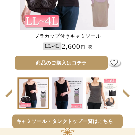
白シャツが透けないインナーキャミソー
透けないペチコートキャミソールワンピ
ブラカップ付きタンクトップ
ブラカップ付きキャミソール
ブラカップ付きタンクトップ
ース
ル
2,480
2,980
2,800
2,600
2,600
LL-4L
LL-4L
5L-7L
L-5L
L-5L
円
円
円
円
円
+税
+税
+税
+税
+税
商品のご購入はコチラ
商品のご購入はコチラ
商品のご購入はコチラ
商品のご購入はコチラ
商品のご購入はコチラ
前
次
の
の
商
商
品
品
へ
へ
キャミソール・タンクトップ一覧はこちら