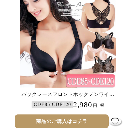
バックレースフロントホックノンワイヤ
カシュクールデザインブラジャー＆ショ
ーブラジャー
ーツセット
1,700
2,980
CDE85-CDE120
D85-H100
円
円
+税
+税
商品のご購入はコチラ
商品のご購入はコチラ