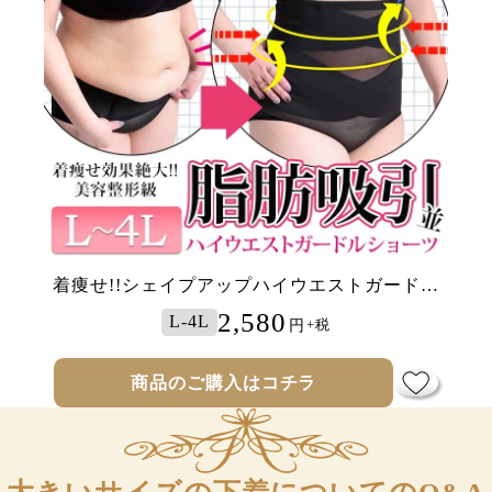
着痩せ!!シェイプアップハイウエストガードル
ショーツ
2,580
L-4L
円
+税
商品のご購入はコチラ