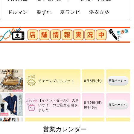
ドルマン
股ずれ
夏ワンピ
浴衣☆彡
店舗情報実況中
ドットフレアスリーブプ
商品ページへ
8月10日(月)
ルオーバー
商品ページへ
チェーンブレスレット
8月8日(土)
【イベントセール】 大き
8月9日(日)
商品ページへ
いサイ
9時46分
営業カレンダー
商品ページへ
ナロースカーフ
8月8日(土)