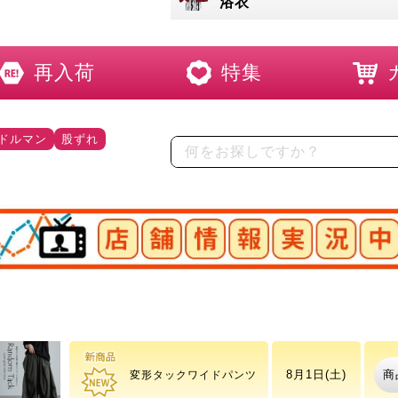
浴衣
再入荷
特集
ドルマン
股ずれ
店舗情報実況中
ワッフルベストフェイク
商
8月10日(月)
レイヤードプルオーバー
商
8月1日(土)
変形タックワイドパンツ