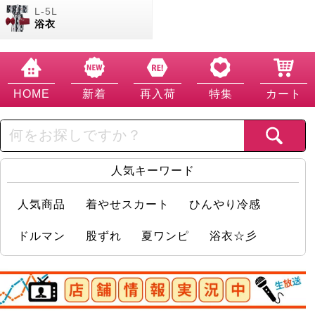
浴衣
HOME
新着
再入荷
特集
カート
人気キーワード
人気商品
着やせスカート
ひんやり冷感
ドルマン
股ずれ
夏ワンピ
浴衣☆彡
店舗情報実況中