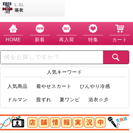
浴衣
HOME
新着
再入荷
特集
カート
人気キーワード
人気商品
着やせスカート
ひんやり冷感
ドルマン
股ずれ
夏ワンピ
浴衣☆彡
店舗情報実況中