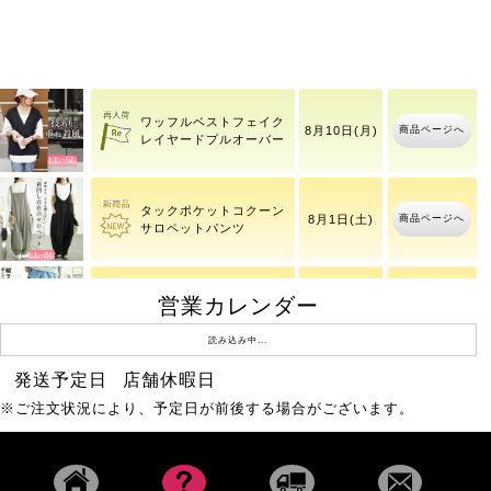
コットンチノタック入り
商品ページへ
8月10日(月)
バレルパンツ
ワッフルベストフェイク
商品ページへ
8月10日(月)
レイヤードプルオーバー
タックポケットコクーン
商品ページへ
8月1日(土)
サロペットパンツ
営業カレンダー
ストレッチツイルセンタ
商品ページへ
8月1日(土)
ータックフレアパンツ
読み込み中...
発送予定日
店舗休暇日
レースフレアスリーブバ
商品ページへ
8月10日(月)
※ご注文状況により、予定日が前後する場合がございます。
ックギャザープルオーバ
ー
大きいサイズ レディース
8月7日(金)
商品ページへ
3分