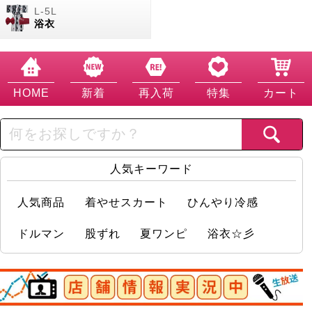
浴衣
HOME
新着
再入荷
特集
カート
人気キーワード
人気商品
着やせスカート
ひんやり冷感
ドルマン
股ずれ
夏ワンピ
浴衣☆彡
店舗情報実況中