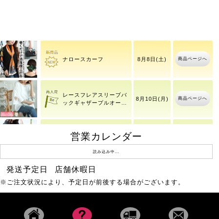
商品ページへ
チェーンブレスレット
8月8日(土)
商品ページへ
ナロースカーフ
8月8日(土)
レースフレアスリーブバ
商品ページへ
8月10日(月)
ックギャザープルオーバ
ー
営業カレンダー
ドットフレアスリーブプ
商品ページへ
8月10日(月)
ルオーバー
読み込み中...
発送予定日
店舗休暇日
大きいサイズ レディース
8月8日(土)
商品ページへ
セル
※ご注文状況により、予定日が前後する場合がございます。
8時14分
バタフライ＆ラインスト
商品ページへ
8月8日(土)