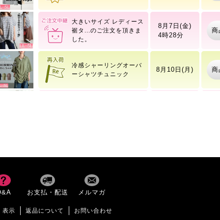
大きいサイズ レディース
8月7日(金)
商
裾タ
4時28分
冷感シャーリングオーバ
商
8月10日(月)
ーシャツチュニック
大きいサイズ レディース
8月7日(金)
商
コッ
4時28分
コットンチノタック入り
商
8月10日(月)
バレルパンツ
Vネック総レースノース
商
8月6日(木)
Q&A
お支払・配送
メルマガ
リーブトップス
く表示
返品について
お問い合わせ