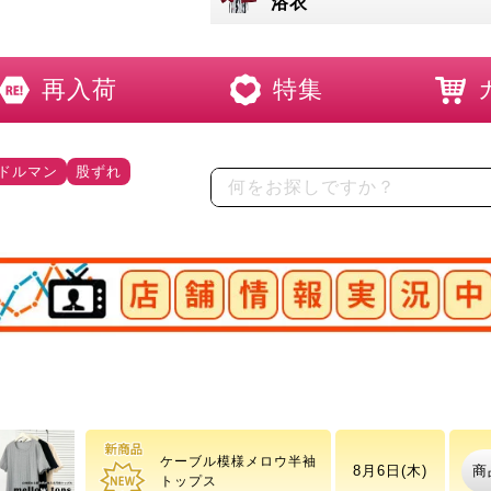
浴衣
再入荷
特集
ドルマン
股ずれ
店舗情報実況中
重ね着風ニットパーカー
商
8月6日(木)
トップス
ケーブル模様メロウ半袖
商
8月6日(木)
トップス