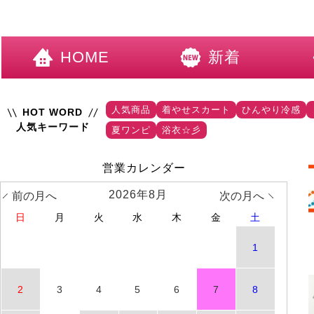
HOME
新着
人気商品
着やせスカート
ひんやり冷感
HOT WORD
人気キーワード
夏ワンピ
浴衣☆彡
営業カレンダー
2026年8月
前の月へ
次の月へ
日
月
火
水
木
金
土
1
2
3
4
5
6
7
8