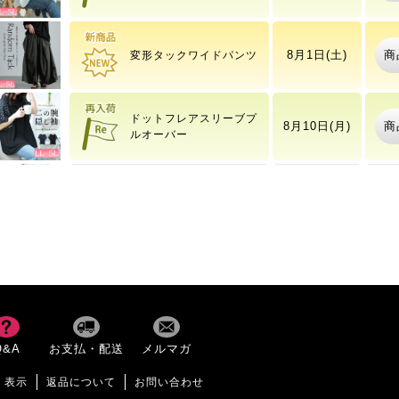
ー
商
8月1日(土)
変形タックワイドパンツ
ドットフレアスリーブプ
商
8月10日(月)
ルオーバー
大きいサイズ レディース
8月7日(金)
商
ワイ
2時43分
タックポケットコクーン
商
8月1日(土)
サロペットパンツ
大きいサイズ レディース
8月7日(金)
商
ワイ
Q&A
お支払・配送
メルマガ
2時43分
く表示
返品について
お問い合わせ