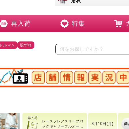
浴衣
再入荷
特集
ドルマン
股ずれ
店舗情報実況中
ワッフルベストフェイク
商
8月10日(月)
レイヤードプルオーバー
レースフレアスリーブバ
商
8月10日(月)
ックギャザープルオーバ