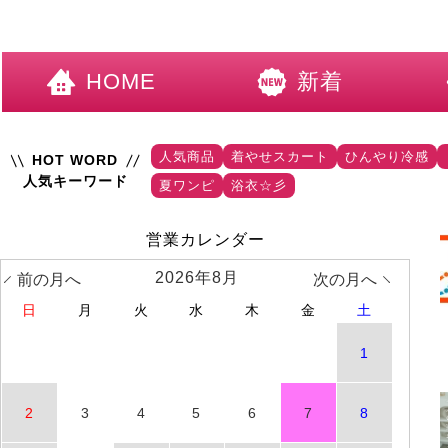
HOME
新着
人気商品
着やせスカート
ひんやり冷感
HOT WORD
人気キーワード
夏ワンピ
浴衣☆彡
営業カレンダー
2026年8月
前の月へ
次の月へ
日
月
火
水
木
金
土
1
2
3
4
5
6
7
8