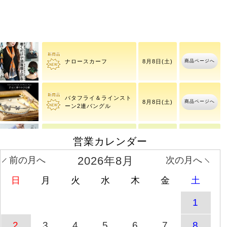
商品ページへ
チェーンブレスレット
8月8日(土)
商品ページへ
ナロースカーフ
8月8日(土)
バタフライ＆ラインスト
商品ページへ
8月8日(土)
ーン2連バングル
営業カレンダー
ワッシャーシアーロング
商品ページへ
8月10日(月)
シャツ
2026年8月
前の月へ
次の月へ
日
月
火
水
木
金
土
ラインストーンブレスレ
商品ページへ
8月8日(土)
ット
1
大きいサイズ レディース
8月10日(月)
2
3
4
5
6
7
8
商品ページへ
ワン