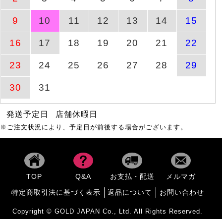
3時54分
9
10
11
12
13
14
15
大きいサイズレディース
8月10日(月)
商品ページへ
トップ
16
17
18
19
20
21
22
3時54分
23
24
25
26
27
28
29
大きいサイズレディース
8月10日(月)
商品ページへ
トップ
3時54分
30
31
大きいサイズ レディース
発送予定日
店舗休暇日
8月10日(月)
商品ページへ
トッ
3時54分
※ご注文状況により、予定日が前後する場合がございます。
大きいサイズ レディース
8月10日(月)
商品ページへ
ワン
3時54分
TOP
Q&A
お支払・配送
メルマガ
特定商取引法に基づく表示
返品について
お問い合わせ
商品ページへ
シンプルバングル
8月8日(土)
Copyright © GOLD JAPAN Co., Ltd. All Rights Reserved.