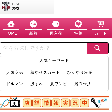
浴衣
HOME
新着
再入荷
特集
カート
人気キーワード
人気商品
着やせスカート
ひんやり冷感
ドルマン
股ずれ
夏ワンピ
浴衣☆彡
店舗情報実況中