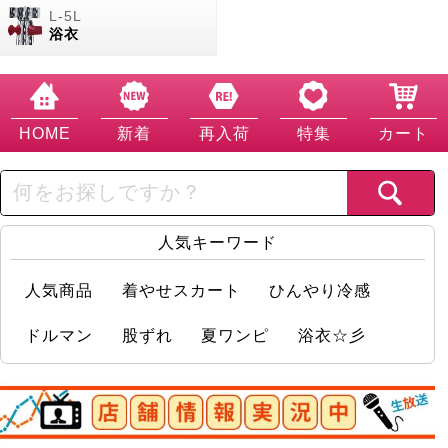
浴衣
HOME
新着
再入荷
特集
カート
人気キーワード
人気商品
着やせスカート
ひんやり冷感
ドルマン
股ずれ
夏ワンピ
浴衣☆彡
店舗情報実況中