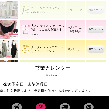
コットンチノタック入り
商品ページへ
8月10日(月)
バレルパンツ
大きいサイズ レディース
8月7日(金)
商品ページへ
3分
19時16分
タックポケットコクーン
商品ページへ
8月1日(土)
サロペットパンツ
営業カレンダー
ワッフルベストフェイク
商品ページへ
8月10日(月)
レイヤードプルオーバー
読み込み中...
発送予定日
店舗休暇日
ストレッチツイルセンタ
商品ページへ
8月1日(土)
※ご注文状況により、予定日が前後する場合がございます。
ータックフレアパンツ
レースフレアスリーブバ
商品ページへ
8月10日(月)