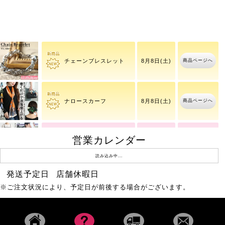
大きいサイズ レディース
8月9日(日)
商品ページへ
異素
13時58分
商品ページへ
チェーンブレスレット
8月8日(土)
商品ページへ
ナロースカーフ
8月8日(土)
【イベントセール】 大き
営業カレンダー
8月9日(日)
商品ページへ
いサイ
13時58分
読み込み中...
発送予定日
店舗休暇日
レースフレアスリーブバ
商品ページへ
8月10日(月)
※ご注文状況により、予定日が前後する場合がございます。
ックギャザープルオーバ
ー
ドットフレアスリーブプ
商品ページへ
8月10日(月)