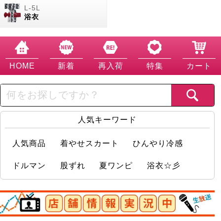
浴衣
HOME
新着
再入荷
特集
カート
人気キーワード
人気商品
着やせスカート
ひんやり冷感
ドルマン
股ずれ
夏ワンピ
浴衣☆彡
店舗情報実況中