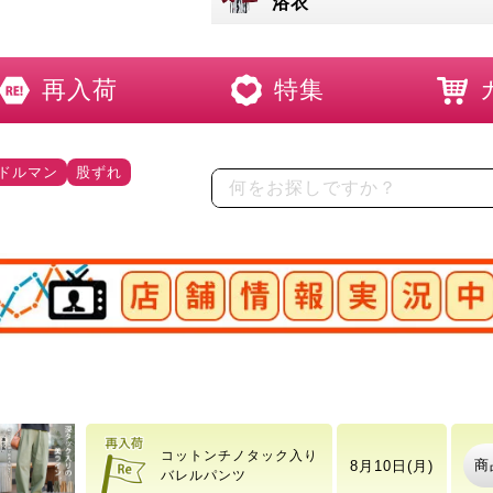
浴衣
再入荷
特集
ドルマン
股ずれ
店舗情報実況中
【イベントセール】 大き
8月7日(金)
商
いサイ
14時20分
コットンチノタック入り
商
8月10日(月)
バレルパンツ