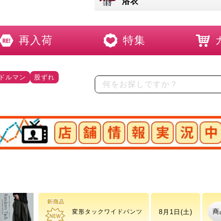
浴衣
再入荷
特集
ドルマン
股ずれ
店舗情報実況中
ドットフレアスリーブプ
商
8月10日(月)
ルオーバー
商
8月1日(土)
変形タックワイドパンツ