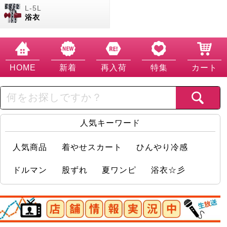
浴衣
HOME
新着
再入荷
特集
カート
人気キーワード
人気商品
着やせスカート
ひんやり冷感
ドルマン
股ずれ
夏ワンピ
浴衣☆彡
店舗情報実況中