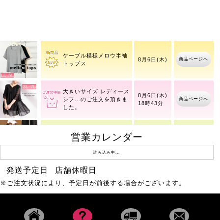
コットンチノタック入り
商品ページへ
8月10日(月)
バレルパンツ
ケーブル模様メロウ半袖
商品ページへ
8月6日(木)
トップス
大きいサイズ レディース
8月6日(木)
商品ページへ
シフ
18時43分
営業カレンダー
ワッフルベストフェイク
商品ページへ
8月10日(月)
レイヤードプルオーバー
読み込み中...
発送予定日
店舗休暇日
Vネック総レースノース
商品ページへ
8月6日(木)
※ご注文状況により、予定日が前後する場合がございます。
リーブトップス
大きいサイズ レディース
8月6日(木)
商品ページへ
総レ