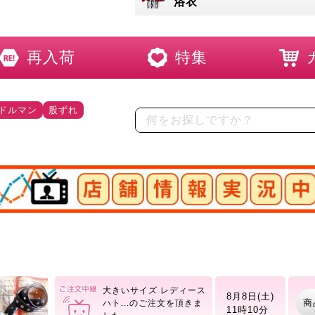
浴衣
再入荷
特集
ドルマン
股ずれ
店舗情報実況中
大きいサイズ レディース
8月8日(土)
商
スト
11時10分
大きいサイズ レディース
8月8日(土)
商
ハト
11時10分