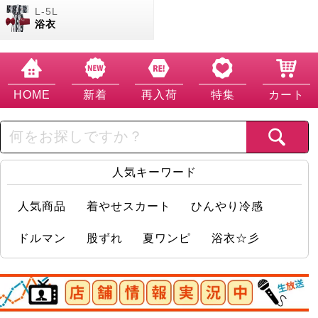
浴衣
HOME
新着
再入荷
特集
カート
人気キーワード
人気商品
着やせスカート
ひんやり冷感
ドルマン
股ずれ
夏ワンピ
浴衣☆彡
店舗情報実況中