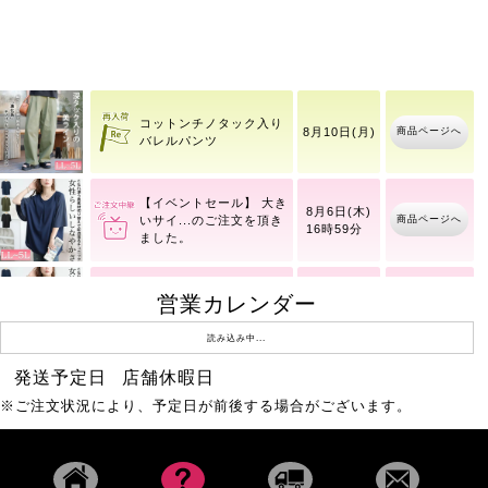
【イベントセール】 大き
8月6日(木)
商品ページへ
いサイ
16時59分
コットンチノタック入り
商品ページへ
8月10日(月)
バレルパンツ
【イベントセール】 大き
8月6日(木)
商品ページへ
いサイ
16時59分
【イベントセール】 大き
営業カレンダー
8月6日(木)
商品ページへ
いサイ
16時59分
読み込み中...
発送予定日
店舗休暇日
重ね着風ニットパーカー
商品ページへ
8月6日(木)
※ご注文状況により、予定日が前後する場合がございます。
トップス
ワッフルベストフェイク
商品ページへ
8月10日(月)