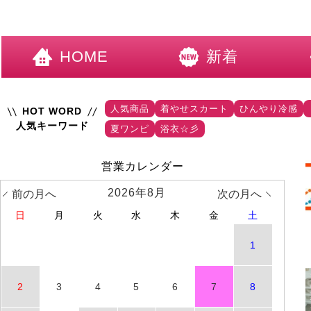
HOME
新着
人気商品
着やせスカート
ひんやり冷感
HOT WORD
人気キーワード
夏ワンピ
浴衣☆彡
営業カレンダー
2026年8月
前の月へ
次の月へ
日
月
火
水
木
金
土
1
2
3
4
5
6
7
8