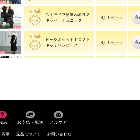
ー
ストライプ柄重ね着風ス
商
8月1日(土)
キッパーチュニック
ビッグポケットドロスト
商
8月1日(土)
キャミワンピース
ドットフレアスリーブプ
商
8月10日(月)
ルオーバー
商
8月1日(土)
変形タックワイドパンツ
タックポケットコクーン
商
8月1日(土)
Q&A
お支払・配送
メルマガ
サロペットパンツ
く表示
返品について
お問い合わせ