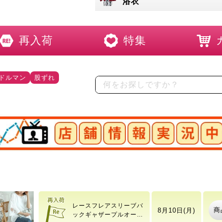
浴衣
再入荷
特集
ドルマン
股ずれ
店舗情報実況中
ワッフルベストフェイク
商
8月10日(月)
レイヤードプルオーバー
レースフレアスリーブバ
商
8月10日(月)
ックギャザープルオーバ