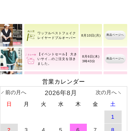
コットンチノタック入り
商品ページへ
8月10日(月)
バレルパンツ
ワッフルベストフェイク
商品ページへ
8月10日(月)
レイヤードプルオーバー
【イベントセール】 大き
8月6日(木)
商品ページへ
いサイ
3時43分
大きいサイズ レディース
営業カレンダー
8月6日(木)
商品ページへ
接触
3時43分
2026年8月
前の月へ
次の月へ
【イベントセール】 大き
日
月
火
水
木
金
土
8月6日(木)
商品ページへ
いサイ
3時43分
1
レースフレアスリーブバ
2
3
4
5
6
7
8
商品ページへ
8月10日(月)