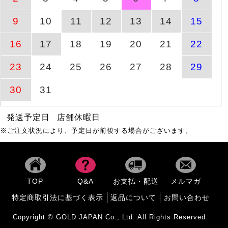
ックギャザープルオーバ
ー
9
10
11
12
13
14
15
Vネック総レースノース
商品ページへ
8月6日(木)
16
17
18
19
20
21
22
リーブトップス
23
24
25
26
27
28
29
【イベントセール】 大き
8月6日(木)
商品ページへ
いサイ
3時43分
30
31
発送予定日
店舗休暇日
ドットフレアスリーブプ
商品ページへ
8月10日(月)
ルオーバー
※ご注文状況により、予定日が前後する場合がございます。
大きいサイズ レディース
8月6日(木)
商品ページへ
接触
3時43分
TOP
Q&A
お支払・配送
メルマガ
【イベントセール】 大き
特定商取引法に基づく表示
返品について
お問い合わせ
8月6日(木)
商品ページへ
いサイ
3時43分
Copyright © GOLD JAPAN Co., Ltd. All Rights Reserved.