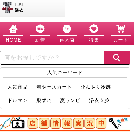
浴衣
HOME
新着
再入荷
特集
カート
人気キーワード
人気商品
着やせスカート
ひんやり冷感
ドルマン
股ずれ
夏ワンピ
浴衣☆彡
店舗情報実況中