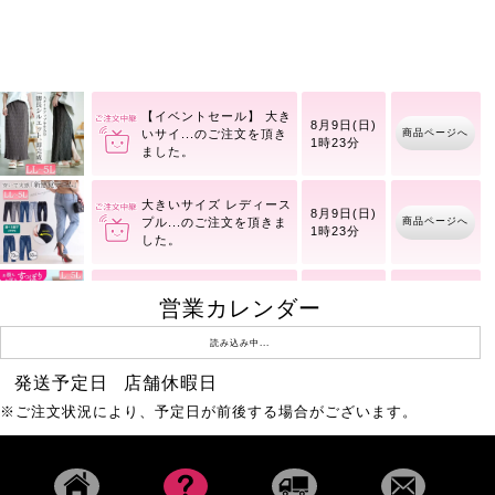
冷感シャーリングオーバ
商品ページへ
8月10日(月)
ーシャツチュニック
【イベントセール】 大き
8月9日(日)
商品ページへ
いサイ
1時23分
大きいサイズ レディース
8月9日(日)
商品ページへ
プル
1時23分
大きいサイズ レディース
営業カレンダー
8月9日(日)
商品ページへ
ファ
1時23分
読み込み中...
発送予定日
店舗休暇日
バタフライ＆ラインスト
商品ページへ
8月8日(土)
※ご注文状況により、予定日が前後する場合がございます。
ーン2連バングル
ラインストーンブレスレ
商品ページへ
8月8日(土)