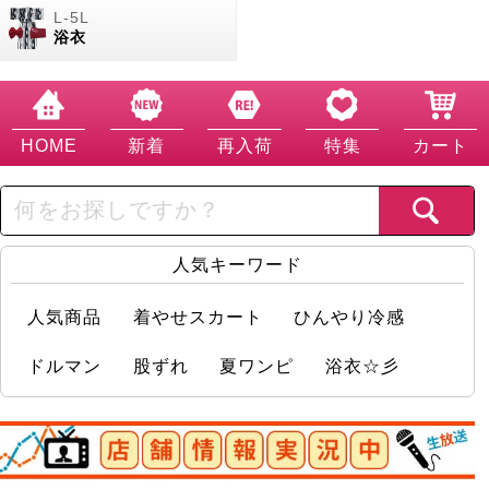
浴衣
HOME
新着
再入荷
特集
カート
人気キーワード
人気商品
着やせスカート
ひんやり冷感
ドルマン
股ずれ
夏ワンピ
浴衣☆彡
店舗情報実況中