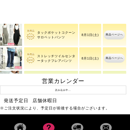
ワッフルベストフェイク
商品ページへ
8月10日(月)
レイヤードプルオーバー
タックポケットコクーン
商品ページへ
8月1日(土)
サロペットパンツ
ストレッチツイルセンタ
商品ページへ
8月1日(土)
ータックフレアパンツ
営業カレンダー
レースフレアスリーブバ
商品ページへ
8月10日(月)
ックギャザープルオーバ
ー
読み込み中...
発送予定日
店舗休暇日
大きいサイズ レディース
8月6日(木)
商品ページへ
シフ
※ご注文状況により、予定日が前後する場合がございます。
18時43分
重ね着風ニットパーカー
商品ページへ
8月6日(木)