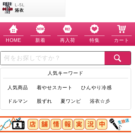
浴衣
HOME
新着
再入荷
特集
カート
人気キーワード
人気商品
着やせスカート
ひんやり冷感
ドルマン
股ずれ
夏ワンピ
浴衣☆彡
店舗情報実況中