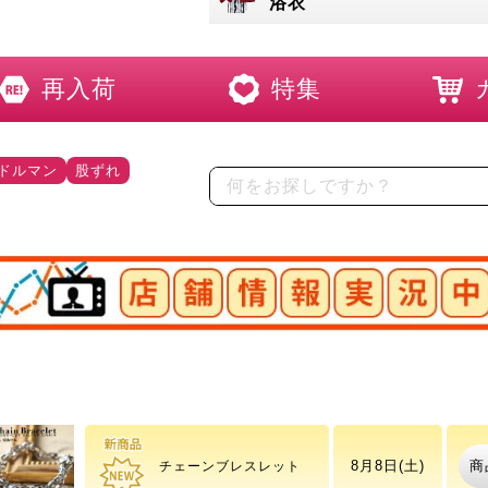
浴衣
再入荷
特集
ドルマン
股ずれ
店舗情報実況中
商
8月8日(土)
ボリュームリング
商
8月8日(土)
チェーンブレスレット