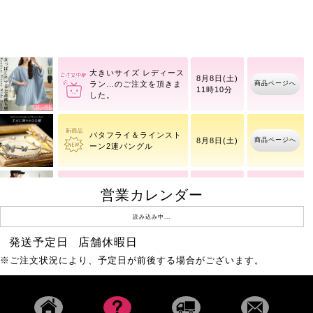
大きいサイズ レディース
8月8日(土)
商品ページへ
ハト
11時10分
大きいサイズ レディース
8月8日(土)
商品ページへ
ラン
11時10分
バタフライ＆ラインスト
商品ページへ
8月8日(土)
ーン2連バングル
大きいサイズ レディース
営業カレンダー
8月8日(土)
商品ページへ
レー
11時10分
読み込み中...
発送予定日
店舗休暇日
ドットフレアスリーブプ
商品ページへ
8月10日(月)
※ご注文状況により、予定日が前後する場合がございます。
ルオーバー
大きいサイズ レディース
8月8日(土)
商品ページへ
スト