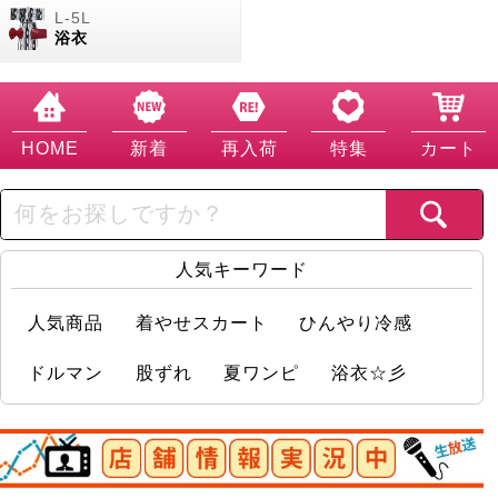
浴衣
HOME
新着
再入荷
特集
カート
人気キーワード
人気商品
着やせスカート
ひんやり冷感
ドルマン
股ずれ
夏ワンピ
浴衣☆彡
店舗情報実況中