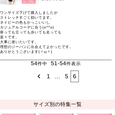
ワンサイズ下げて購入しましたが

ストレッチすごく効いてます。

ネイビーの色もかっこいいし

カジュアルコーデに合う(o^^o)

座っても立っても歩いても走っても

楽々です。

大事に使いたいてす。

理想のジーパンに出会えてよかったです。

ありがとうございます(〃ω〃)
54
51
-
54
件中
件表示
1
…
5
6
サイズ別の特集一覧