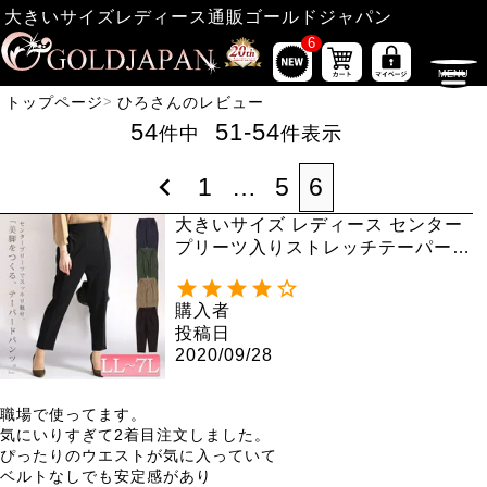
大きいサイズレディース通販ゴールドジャパン
6
トップページ
ひろさんのレビュー
54
51
-
54
件中
件表示
1
…
5
6
大きいサイズ レディース センター
プリーツ入りストレッチテーパード
パンツ maru-6356
購入者
投稿日
2020/09/28
職場で使ってます。

気にいりすぎて2着目注文しました。

ぴったりのウエストが気に入っていて

ベルトなしでも安定感があり
