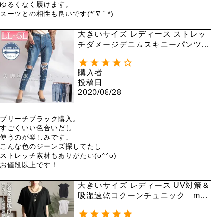
ゆるくなく履けます。

スーツとの相性も良いです(*´∇｀*)
大きいサイズ レディース ストレッ
チダメージデニムスキニーパンツ
tkb-127670346
購入者
投稿日
2020/08/28
ブリーチブラック購入。

すごくいい色合いだし

使うのが楽しみです。

こんな色のジーンズ探してたし

ストレッチ素材もありがたい(o^^o)

お値段以上です！
大きいサイズ レディース UV対策＆
吸湿速乾コクーンチュニック map
-84l【メール便可】