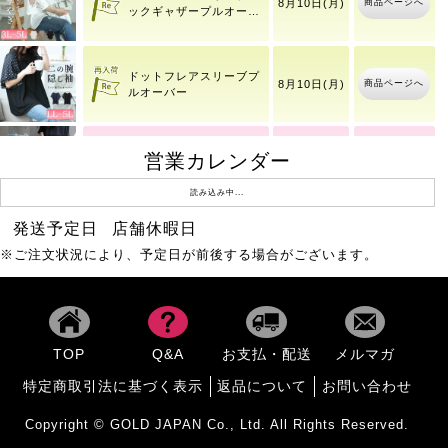
商品ページへ
8月10日(月)
ックギャザープルオーバ
ー
ドットフレアスリーブプ
商品ページへ
8月10日(月)
ルオーバー
大きいサイズ レディース
営業カレンダー
8月8日(土)
商品ページへ
冷感
18時53分
読み込み中...
発送予定日
店舗休暇日
商品ページへ
チェーンブレスレット
8月8日(土)
※ご注文状況により、予定日が前後する場合がございます。
ワッシャーシアーロング
商品ページへ
8月10日(月)
シャツ
TOP
Q&A
お支払・配送
メルマガ
特定商取引法に基づく表示
返品について
お問い合わせ
商品ページへ
ナロースカーフ
8月8日(土)
Copyright © GOLD JAPAN Co., Ltd. All Rights Reserved.