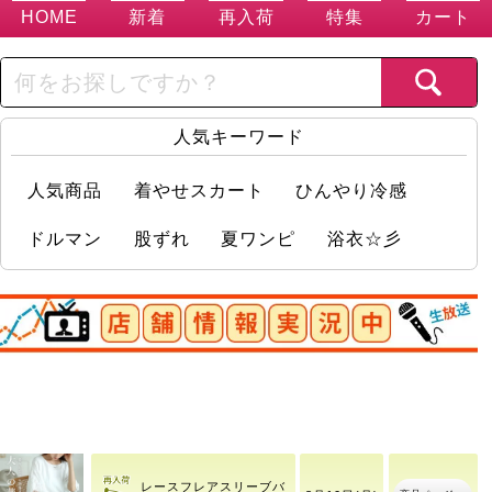
HOME
新着
再入荷
特集
カート
人気キーワード
人気商品
着やせスカート
ひんやり冷感
ドルマン
股ずれ
夏ワンピ
浴衣☆彡
店舗情報実況中
商品ページへ
ボリュームリング
8月8日(土)
レースフレアスリーブバ