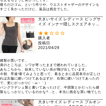
後ろだけゴム、という作りや、ウエストギャザーのデザインも
すごく良かっただけに、返品は残念でした。
大きいサイズ レディース ビッグサ
イズ インナー隠しスクエアネック
タンクトップ wk-0228 【メール
便可】
購入者
投稿日
2021/04/29
縫製が悪いです。

肩のところは、シワが寄ったままで縫われていました。

あちこちから、始末していない糸が飛び出しています。

今朝、早速!着てみようと思って、着るときに品質表示が正しけ
れば左脇に縫いつけてあるはずが、右側に縫いつけてあったの
で、更にがっかり(´・ω・｀)

バングラデシュ製と書いてあったけど、中国製とかだったら縫
大きいサイズ レディース プルオン