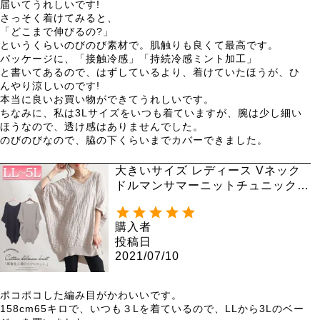
届いてうれしいです!

さっそく着けてみると、

「どこまで伸びるの?」

というくらいのびのび素材で。肌触りも良くて最高です。

パッケージに、「接触冷感」「持続冷感ミント加工」

と書いてあるので、はずしているより、着けていたほうが、ひ
んやり涼しいのです!

本当に良いお買い物ができてうれしいです。

ちなみに、私は3Lサイズをいつも着ていますが、腕は少し細い
ほうなので、透け感はありませんでした。

のびのびなので、脇の下くらいまでカバーできました。
大きいサイズ レディース Vネック
ドルマンサマーニットチュニック
gold847
購入者
投稿日
2021/07/10
ポコポコした編み目がかわいいです。

158cm65キロで、いつも３Lを着ているので、LLから3Lのベー