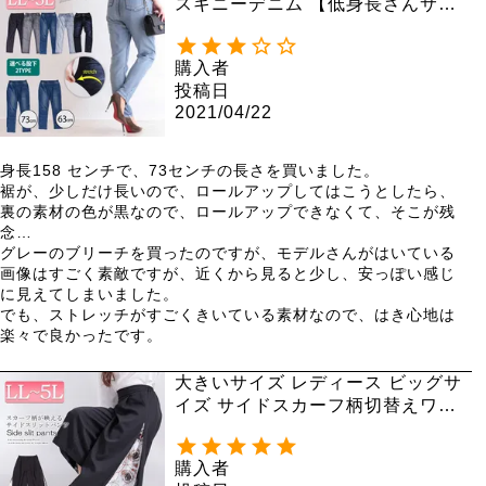
スキニーデニム 【低身長さんサイ
ズ有】 tkb-127679320
購入者
投稿日
2021/04/22
身長158 センチで、73センチの長さを買いました。

裾が、少しだけ長いので、ロールアップしてはこうとしたら、
裏の素材の色が黒なので、ロールアップできなくて、そこが残
念…

グレーのブリーチを買ったのですが、モデルさんがはいている
画像はすごく素敵ですが、近くから見ると少し、安っぽい感じ
に見えてしまいました。

でも、ストレッチがすごくきいている素材なので、はき心地は
楽々で良かったです。
大きいサイズ レディース ビッグサ
イズ サイドスカーフ柄切替えワイ
ドパンツ nw-21002
購入者