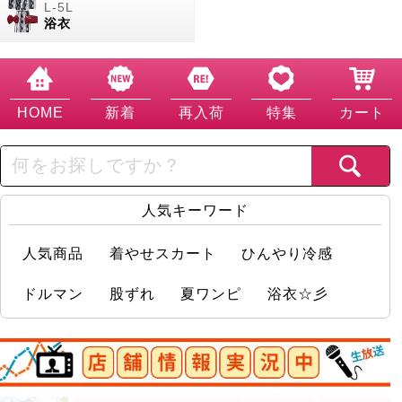
浴衣
HOME
新着
再入荷
特集
カート
人気キーワード
人気商品
着やせスカート
ひんやり冷感
ドルマン
股ずれ
夏ワンピ
浴衣☆彡
店舗情報実況中