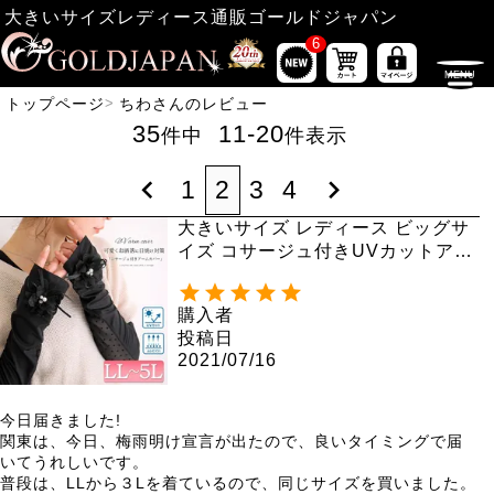
大きいサイズレディース通販ゴールドジャパン
6
トップページ
ちわさんのレビュー
35
11
-
20
件中
件表示
1
2
3
4
大きいサイズ レディース ビッグサ
イズ コサージュ付きUVカットアー
ムカバー jun-187 【メール便可】
購入者
投稿日
2021/07/16
今日届きました!

関東は、今日、梅雨明け宣言が出たので、良いタイミングで届
いてうれしいです。

普段は、LLから３Lを着ているので、同じサイズを買いました。
