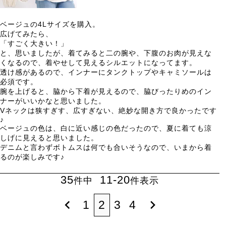
ベージュの4Lサイズを購入。

広げてみたら、

「すごく大きい！」

と、思いましたが、着てみると二の腕や、下腹のお肉が見えな
くなるので、着やせして見えるシルエットになってます。

透け感があるので、インナーにタンクトップやキャミソールは
必須です。

腕を上げると、脇から下着が見えるので、脇びったりめのイン
ナーがいいかなと思いました。

Vネックは狭すぎす、広すぎない、絶妙な開き方で良かったです
♪

ベージュの色は、白に近い感じの色だったので、夏に着ても涼
しげに見えると思いました。

デニムと言わずボトムスは何でも合いそうなので、いまから着
るのが楽しみです♪
35
11
-
20
件中
件表示
1
2
3
4