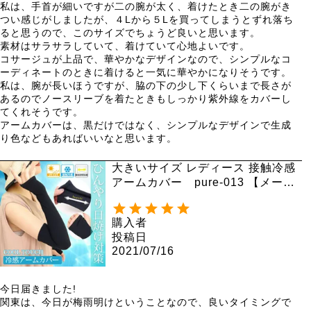
私は、手首が細いですが二の腕が太く、着けたとき二の腕がき
つい感じがしましたが、４Lから５Lを買ってしまうとずれ落ち
ると思うので、このサイズでちょうど良いと思います。

素材はサラサラしていて、着けていて心地よいです。

コサージュが上品で、華やかなデザインなので、シンプルなコ
ーディネートのときに着けると一気に華やかになりそうです。

私は、腕が長いほうですが、脇の下の少し下くらいまで長さが
あるのでノースリーブを着たときもしっかり紫外線をカバーし
てくれそうです。

アームカバーは、黒だけではなく、シンプルなデザインで生成
り色などもあればいいなと思います。
大きいサイズ レディース 接触冷感
アームカバー pure-013 【メール
便可】
購入者
投稿日
2021/07/16
今日届きました!

関東は、今日が梅雨明けということなので、良いタイミングで