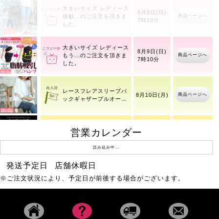
大きいサイズ レディース
8月9日(日)
商品ページへ
接触
7時10分
大きいサイズ レディース
8月9日(日)
商品ページへ
もう
7時10分
レースフレアスリーブバ
商品ページへ
8月10日(月)
ックギャザープルオーバ
ー
営業カレンダー
バタフライ＆ラインスト
商品ページへ
8月8日(土)
ーン2連バングル
読み込み中...
発送予定日
店舗休暇日
大きいサイズ レディース
8月9日(日)
商品ページへ
接触
※ご注文状況により、予定日が前後する場合がございます。
7時10分
大きいサイズ レディース
8月9日(日)
商品ページへ
吸水
7時10分