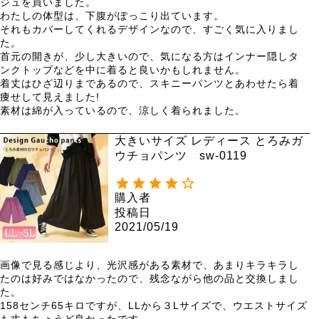
ジュを買いました。

わたしの体型は、下腹がぽっこり出ています。

それもカバーしてくれるデザインなので、すごく気に入りまし
た。

首元の開きが、少し大きいので、気になる方はインナー隠しタ
ンクトップなどを中に着ると良いかもしれません。

着丈はひざ辺りまであるので、スキニーパンツとあわせたら着
痩せして見えました!

素材は綿が入っているので、涼しく着られました。
大きいサイズ レディース とろみガ
ウチョパンツ sw-0119
購入者
投稿日
2021/05/19
画像で見る感じより、光沢感がある素材で、あまりキラキラし
たのは好みではなかったので、残念ながら他の品と交換しまし
た。

158センチ65キロですが、LLから３Lサイズで、ウエストサイズ
も丈もちょうど良かったです。
