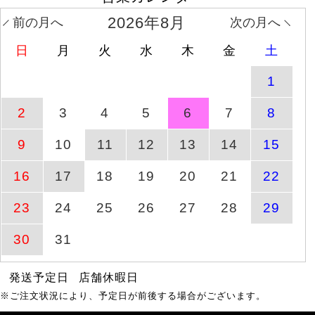
トップス
2026年8月
前の月へ
次の月へ
日
月
火
水
木
金
土
ワッフルベストフェイク
商品ページへ
8月10日(月)
レイヤードプルオーバー
1
レースフレアスリーブバ
2
3
4
5
6
7
8
商品ページへ
8月10日(月)
ックギャザープルオーバ
ー
9
10
11
12
13
14
15
【イベントセール】 大き
8月6日(木)
商品ページへ
いサイ
16
17
18
19
20
21
22
2時39分
23
24
25
26
27
28
29
ドットフレアスリーブプ
商品ページへ
8月10日(月)
ルオーバー
30
31
【イベントセール】 大き
発送予定日
店舗休暇日
8月6日(木)
商品ページへ
いサイ
2時39分
※ご注文状況により、予定日が前後する場合がございます。