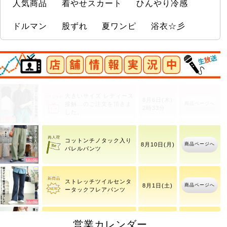
人気商品
着やせスカート
ひんやり冷感
ドルマン
股ずれ
夏ワンピ
浴衣☆彡
店舗情報実況中
大きいサイズ レディース
8月6日(木)
商品ページへ
接触
2時33分
コットンチノタック入り
商品ページへ
8月10日(月)
バレルパンツ
ストレッチツイルセンタ
商品ページへ
8月1日(土)
ータックフレアパンツ
営業カレンダー
重ね着風ニットパーカー
商品ページへ
8月6日(木)