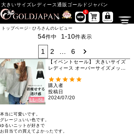
大きいサイズレディース通販ゴールドジャパン
6
トップページ
ひろさんのレビュー
54
1
-
10
件中
件表示
1
2
…
6
【イベントセール】 大きいサイズ
レディース オーバーサイズメッシ
ュニット bro-0045
購入者
投稿日
2024/07/20
本当に可愛いです。

グレージュいい色です。　

ゆるいニットが好きで

お目当ての買えてよかったです。