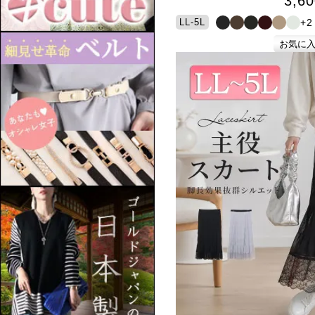
3,60
+2
LL-5L
お気に