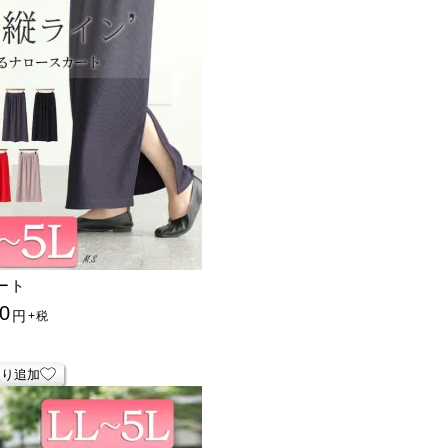
ート
0
円
+税
入り追加