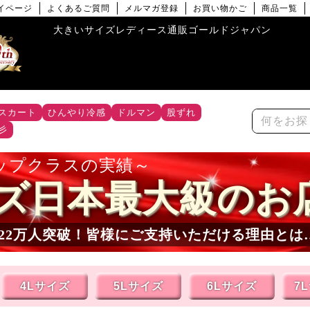
イページ
よくあるご質問
メルマガ登録
お買い物かご
商品一覧
大きいサイズレディース通販ゴールドジャパン
スカート
ひんやり冷感
ドルマン
股ずれ
彡
ップクラスの実績
ズ日本最大級のお
22万人突破！皆様にご支持いただける理由とは
4Lサイズ
5Lサイズ
6Lサイズ
7