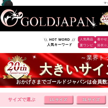
マ
人気商品
着やせ
HOT WORD
人気キーワード
夏ワンピ
浴衣☆
業界ト
大きいサイ
おかげさまでゴールドジャパンは会員数
サイズで選ぶ
LLサイズ
3Lサイズ