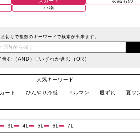
スカート
羽織もの
小物
ス区切りで複数のキーワードで検索が出来ます。
て含む（AND）
いずれか含む（OR）
人気キーワード
カート
ひんやり冷感
ドルマン
股ずれ
夏ワ
3L
4L
5L
6L
7L