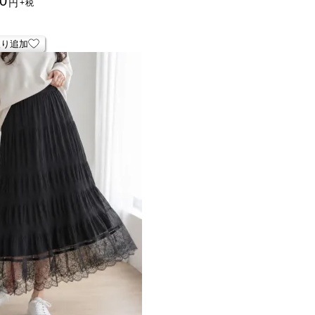
0
円
+税
入り追加