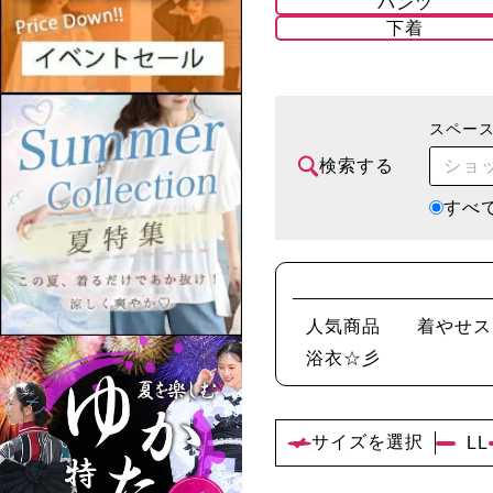
パンツ
下着
スペー
検索する
すべ
人気商品
着やせス
浴衣☆彡
サイズを選択
LL