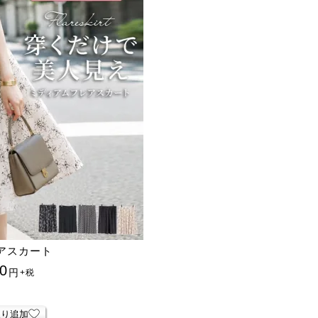
アスカート
0
円
+税
入り追加