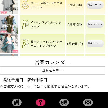
大きいサイズ レディース
商品ページへ
袖モ
ケーブル模様メロウ半袖
商品ページへ
8月6日(木)
トップス
Vネックワッフルタンク
商品ページへ
8月9日(日)
トップ
後ろスリットバンドカラ
商品ページへ
8月10日(月)
ーコットンブラウス
営業カレンダー
冷感シャーリングオーバ
商品ページへ
8月10日(月)
読み込み中...
ーシャツチュニック
発送予定日
店舗休暇日
大きいサイズ レディース
※ご注文状況により、予定日が前後する場合がございます。
8月6日(木)
商品ページへ
ユー
21時11分
コットンチノタック入り
商品ページへ