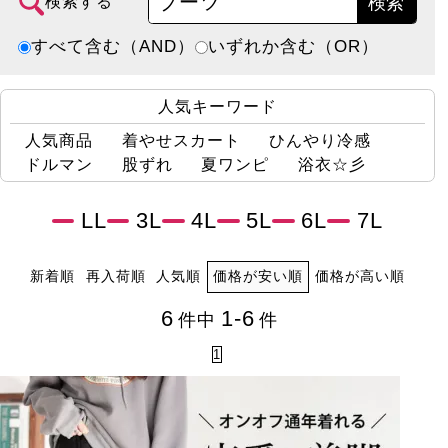
検索
検索する
すべて含む（AND）
いずれか含む（OR）
人気キーワード
人気商品
着やせスカート
ひんやり冷感
ドルマン
股ずれ
夏ワンピ
浴衣☆彡
LL
3L
4L
5L
6L
7L
新着順
再入荷順
人気順
価格が安い順
価格が高い順
6
1-6
件中
件
1