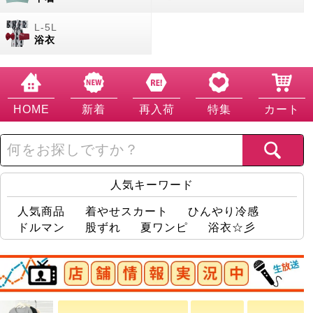
浴衣
HOME
新着
再入荷
特集
カート
人気キーワード
人気商品
着やせスカート
ひんやり冷感
ドルマン
股ずれ
夏ワンピ
浴衣☆彡
店舗情報実況中