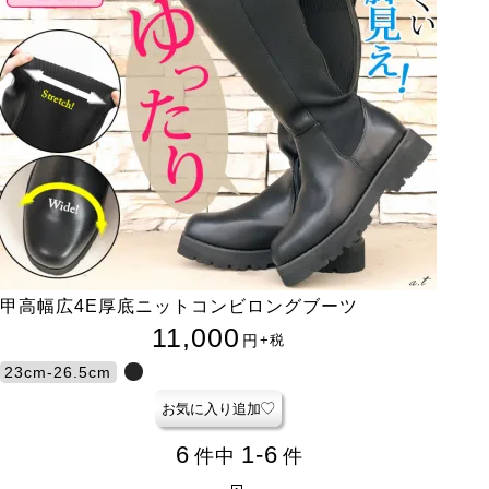
甲高幅広4E厚底ニットコンビロングブーツ
11,000
円
+税
23cm-26.5cm
お気に入り追加
6
1-6
件中
件