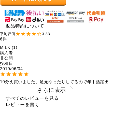
返品特約について
3.83
6
MILK
1
購入者
非公開
投稿日
2019/06/04
10分丈買いました。足元ゆったりしてるので年中活躍出
来ます！
さらに表示
あい
2
すべてのレビューを見る
購入者
レビューを書く
40代
女性
投稿日