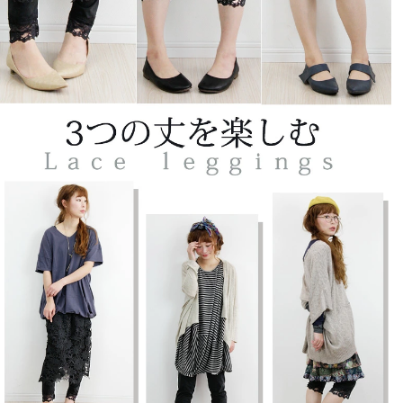
購入者
非公開
投稿日
2018/05/24
普段着ているサイズで購入しましたが伸縮性があまりな
いので冷え対策として使いたいと思います。次回は、ワ
ンサイズ大きめでりピしたいと思ってます。
リコリス
2
購入者
30代
女性
投稿日
2017/10/20
使い勝手良好。

大変使いやすい。

特に不満もなし。