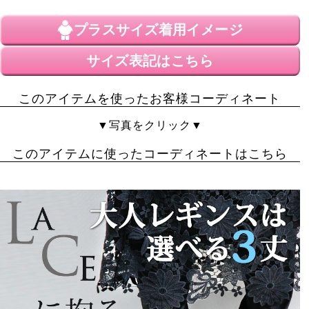
2018/11/26
プラスサイズ
着用イメージ
イメージと違いました。

画像ではレースがもっとゆったりしてるように見えまし
サイズ表記はこちら
たが、実際はすぼまっていてモデルさんのように足の甲
にゆったりかけることは無理でした。

このアイテムを使ったお客様コーディネート
うーん…こういう体にフィットする商品ほど大きいサイ
ズのモデルさんの画像が必要だと思います。

▼写真をクリック▼
細いモデルさんでは全く参考にならないと改めて感じま
した。

このアイテムに使ったコーディネートはこちら
ただ質は悪くないですし、私の求めていたイメージとは
違いましたがレギンスとしてはウエストから膝にかけて
ゆったり目の作りで履き心地は良く問題なしです。
みこちん
3
購入者
神奈川県
投稿日
2018/08/26
生地は厚すぎず薄すぎず良かったです。夏でも暑苦しく