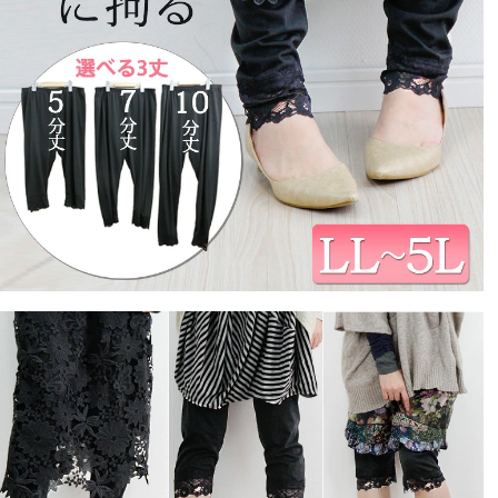
ないので活躍してます。

伸縮性はちょっと低めですが、着用してて苦しいってこ
とはないです。日常生活でしゃがんだりする動作が多い
人は、ちょっと動きにくさを感じるかも？

私は欲しいサイズと丈が品切れで、ワンサイズ小さいの
てる
5
購入者
非公開
投稿日
2018/08/23
伸縮性のないスパッツでゆったりと履けます。

パンツのサイズよりもゆったり目に作ってあるのかな？
と言う感じです。(私の感じ方かもしれませんが)

若干イメージと違ったのと、サイズがゆったり過ぎたの
で今回は星3つで。

でも、くるぶしまでレースがしっかりときて、可愛いで
す。
まろちゃんママ
1