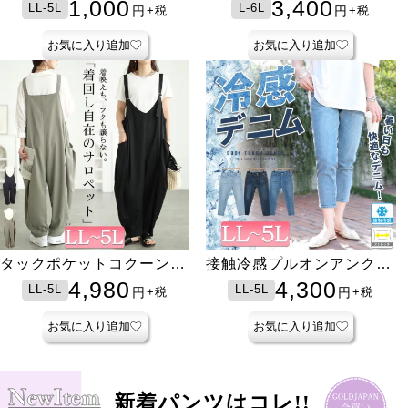
レギンス
ニム
1,000
3,400
LL-5L
L-6L
円
円
+税
+税
お気に入り追加
お気に入り追加
タックポケットコクーンサ
接触冷感プルオンアンクル
ロペットパンツ
スキニーデニム
4,980
4,300
LL-5L
LL-5L
円
円
+税
+税
お気に入り追加
お気に入り追加
新着パンツはコレ!!