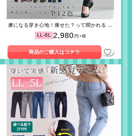
虜になる穿き心地！痩せた？って聞かれる 褒
められ究極美脚！最強ストレッチテーパード
2,980
LL-6L
円
+税
パンツ
商品のご購入はコチラ