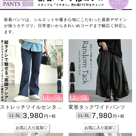
スタッフも『イチオシ』売れ筋ITEMをチェック
新着パンツは、シルエットや履き心地にこだわった最新デザイン
が揃うカテゴリ。日常使いからきれいめコーデまで幅広く対応し
ます。
ストレッチツイルセンター
変形タックワイドパンツ
タックフレアパンツ
3,980
7,980
LL-5L
LL-5L
円
円
+税
+税
お気に入り追加
お気に入り追加