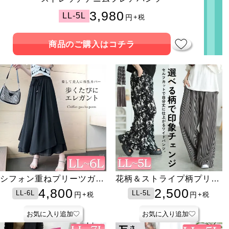
3,980
LL-5L
円
+税
商品のご購入はコチラ
シフォン重ねプリーツガウ
花柄＆ストライプ柄プリー
チョパンツ
ツワイドパンツ
4,800
2,500
LL-6L
LL-5L
円
円
+税
+税
お気に入り追加
お気に入り追加