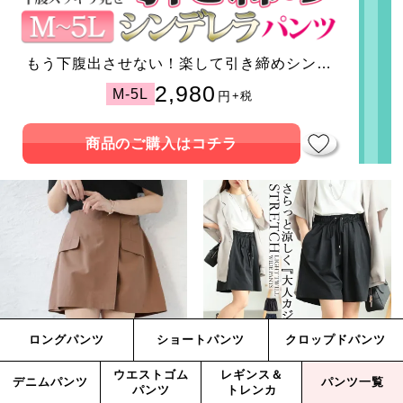
もう下腹出させない！楽して引き締めシンデ
レラパンツ
2,980
M-5L
円
+税
商品のご購入はコチラ
ロングパンツ
ショートパンツ
クロップドパンツ
ウエストゴム
レギンス＆
キュロットパンツ
ストレッチライトツイルワ
デニムパンツ
パンツ一覧
パンツ
トレンカ
イドハーフパンツ