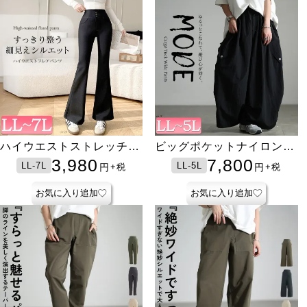
ハイウエストストレッチフ
ビッグポケットナイロンワ
レアパンツ
イドパンツ
3,980
7,800
LL-7L
LL-5L
円
円
+税
+税
お気に入り追加
お気に入り追加