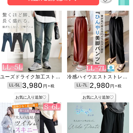
ユーズドライク加工ストレ
冷感ハイウエストストレー
ッチスキニーパンツ
トパンツ
3,980
2,980
LL-5L
LL-7L
円
円
+税
+税
お気に入り追加
お気に入り追加