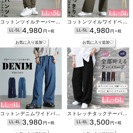
コットンツイルテーパード
コットンツイルワイドベイ
ベイカーパンツ
カーパンツ
4,980
4,980
LL-5L
LL-5L
円
円
+税
+税
お気に入り追加
お気に入り追加
コットンデニムワイドパン
ストレッチタックテーパー
ツ
ドパンツ
3,980
3,500
LL-4L
LL-6L
円
円
+税
+税