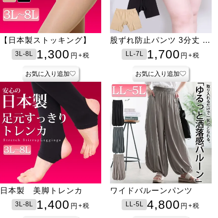
【日本製ストッキング】
股ずれ防止パンツ 3分丈 秋
冬春用
1,300
1,700
3L-8L
LL-7L
円
円
+税
+税
お気に入り追加
お気に入り追加
日本製 美脚トレンカ
ワイドバルーンパンツ
1,400
4,800
3L-8L
LL-5L
円
円
+税
+税