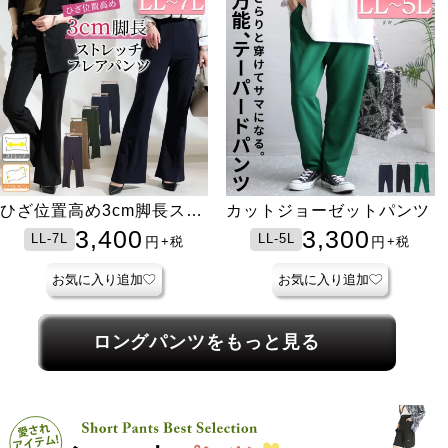
ひざ位置高め3cm脚長スト
カットジョーゼットパンツ
レッチフレアパンツ
3,400
3,300
LL-7L
LL-5L
円
円
+税
+税
お気に入り追加
お気に入り追加
ロングパンツをもっと見る