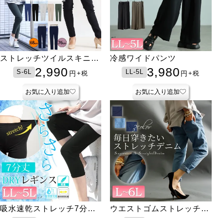
ストレッチツイルスキニー
冷感ワイドパンツ
パンツ【低身長さんサイズ
2,990
3,980
S-6L
LL-5L
円
円
+税
+税
有】
お気に入り追加
お気に入り追加
吸水速乾ストレッチ7分丈
ウエストゴムストレッチデ