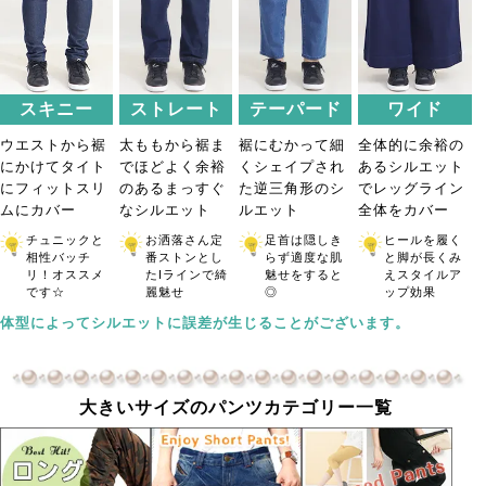
スキニー
ストレート
テーパード
ワイド
ウエストから裾
太ももから裾ま
裾にむかって細
全体的に余裕の
にかけてタイト
でほどよく余裕
くシェイプされ
あるシルエット
にフィットスリ
のあるまっすぐ
た逆三角形のシ
でレッグライン
ムにカバー
なシルエット
ルエット
全体をカバー
チュニックと
お洒落さん定
足首は隠しき
ヒールを履く
相性バッチ
番ストンとし
らず適度な肌
と脚が長くみ
リ！オススメ
たIラインで綺
魅せをすると
えスタイルア
です☆
麗魅せ
◎
ップ効果
体型によってシルエットに誤差が生じることがございます。
大きいサイズのパンツカテゴリー一覧