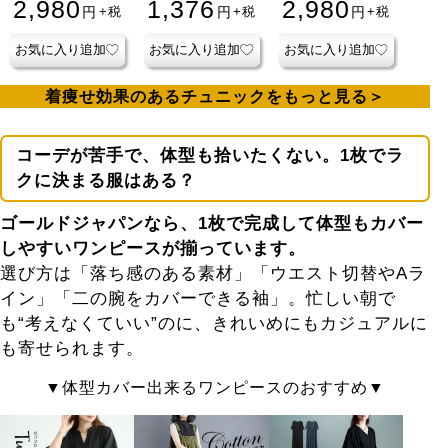
2,980
1,376
2,980
円
円
円
+税
+税
+税
チュニック
お気に入り追加
お気に入り追加
お気に入り追加
着痩せ効果のあるチュニックをもっと見る
コーデが苦手で、体型も拾いたくない。1枚でラ
クに決まる服はある？
ゴールドジャパンなら、1枚で完成して体型もカバー
しやすい
ワンピース
が揃っています。
選び方は「落ち感のある素材」「ウエスト切替やAラ
イン」「二の腕をカバーできる袖」。忙しい朝で
も“考えなくていい”のに、きれいめにもカジュアルに
も寄せられます。
体型カバー出来るワンピースのおすすめ