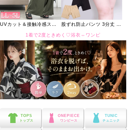
UVカット＆接触冷感スト
股ずれ防止パンツ 3分丈 秋
レッチ鹿の子ワイドフレア
冬春用
1着で2度ときめく♡浴衣⇔ワンピ
パンツ
大きいサイズレディースのピックアップカテゴリー・特集
TOPS
ONEPIECE
TUNIC
トップス
ワンピース
チュニック