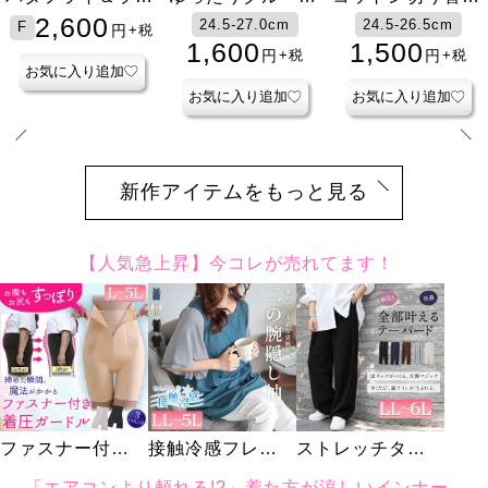
ックス
ロングシャツ
フットカバーソッ
ーブバックギャザ
フットカバーソッ
ェイクレイヤード
24.5-27.0cm
L-6L
24.5-26.5cm
3L-5L
24.5-27.0cm
LL-5L
クス
ープルオーバー
クス
プルオーバー
1,600
3,980
1,500
2,980
1,500
3,980
円
円
円
円
円
円
+税
+税
+税
+税
+税
+税
お気に入り追加
お気に入り追加
お気に入り追加
お気に入り追加
お気に入り追加
お気に入り追加
新作アイテムをもっと見る
【人気急上昇】今コレが売れてます！
ファスナー付き
接触冷感フレア
ストレッチタッ
着圧ガードルシ
スリーブ切り替
クテーパードパ
「エアコンより頼れる!?」着た方が涼しいインナー