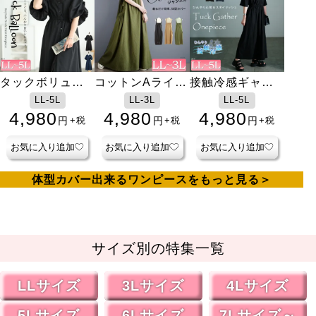
タックボリュー
コットンAライン
接触冷感ギャザ
ム袖キーネック
ジャンパースカ
ーショルダーワ
LL-5L
LL-3L
LL-5L
ワンピース
ート
ンピース
4,980
4,980
4,980
円
円
円
+税
+税
+税
お気に入り追加
お気に入り追加
お気に入り追加
体型カバー出来るワンピースをもっと見る
サイズ別の特集一覧
LLサイズ
3Lサイズ
4Lサイズ
5Lサイズ
6Lサイズ
7Lサイズ～