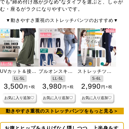
でも“締め付け感が少なめ”なタイプを選ぶと、しゃが
む・座るがラクになりやすいです。
動きやすさ重視のストレッチパンツのおすすめ
UVカット＆接触
プルオンスキニ
ストレッチツイ
冷感ストレッチ
ーデニム【低身
ルストレートパ
LL-5L
LL-5L
S-6L
鹿の子ワイドフ
長さんサイズ
ンツ【低身長さ
3,500
3,980
2,990
円
円
円
+税
+税
+税
レアパンツ
有】
んサイズ有】
お気に入り追加
お気に入り追加
お気に入り追加
動きやすさ重視のストレッチパンツをもっと見る
お腹とヒップをさりげなく隠しつつ、上半身をす