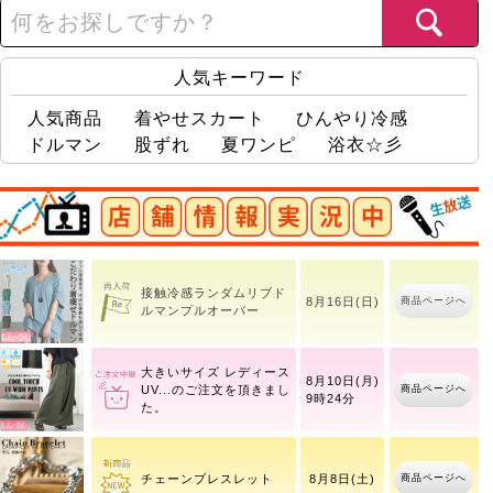
人気キーワード
人気商品
着やせスカート
ひんやり冷感
ドルマン
股ずれ
夏ワンピ
浴衣☆彡
店舗情報実況中
フェイクベストプルオー
商品ページへ
8月16日(日)
バー
接触冷感ランダムリブド
商品ページへ
8月16日(日)
ルマンプルオーバー
大きいサイズ レディース
8月10日(月)
商品ページへ
UV
9時24分