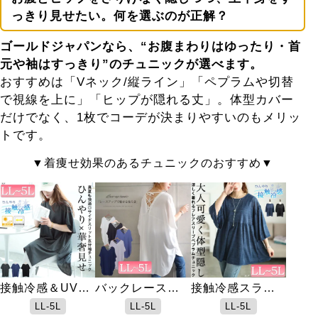
っきり見せたい。何を選ぶのが正解？
ゴールドジャパンなら、“お腹まわりはゆったり・首
元や袖はすっきり”の
チュニック
が選べます。
おすすめは「Vネック/縦ライン」「ペプラムや切替
で視線を上に」「ヒップが隠れる丈」。体型カバー
だけでなく、1枚でコーデが決まりやすいのもメリッ
トです。
着痩せ効果のあるチュニックのおすすめ
接触冷感＆UVカ
バックレースア
接触冷感スラブ
ット＆吸湿速乾
ップＶネックチ
フレア袖ペプラ
LL-5L
LL-5L
LL-5L
サイドスリット
ュニック
ムチュニック