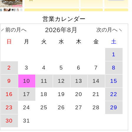
営業カレンダー
商品ページへ
チェーンブレスレット
8月8日(土)
2026年8月
前の月へ
次の月へ
日
月
火
水
木
金
土
商品ページへ
ナロースカーフ
8月8日(土)
1
ドッキングタックワンピ
2
3
4
5
6
7
8
商品ページへ
8月16日(日)
ース
9
10
11
12
13
14
15
大きいサイズ レディース
8月10日(月)
商品ページへ
サイ
16
17
18
19
20
21
22
9時24分
23
24
25
26
27
28
29
大きいサイズ レディース
8月10日(月)
商品ページへ
UV
9時24分
30
31