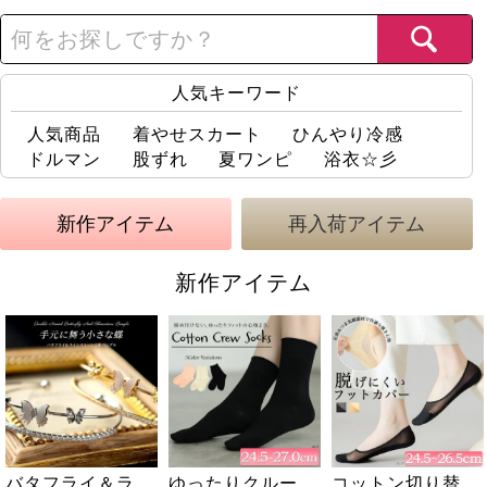
人気キーワード
人気商品
着やせスカート
ひんやり冷感
ドルマン
股ずれ
夏ワンピ
浴衣☆彡
大きいサイズレディースの新作・再入荷アイテム
新作アイテム
再入荷アイテム
新作アイテム
ゆったりクルーソ
ワッシャーシアー
コットン切り替え
レースフレアスリ
メッシュ切り替え
ワッフルベストフ