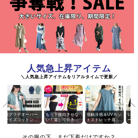
人気急上昇アイテム
＼人気急上昇アイテムをリアルタイムで更新／
前
次
の
の
グラデオーバー
もう下腹出させな
接触冷感＆UVカッ
レース切り
商
商
イズコットンデ
い！楽して引き締
トストレッチ肩タ
ーダードル
品
品
ムシャツ
めシンデレラパン
ックタンクトップ
ュニック
へ
へ
ツ 2枚組
大きいサイズレディース インナーパンツの比較
その服の下、まだ下着だけですか？