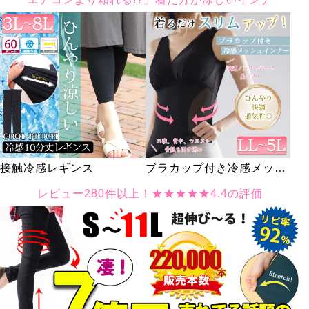
ョーツ
えカットソー
ンツ
接触冷感レギンス
ブラカップ付き冷感メッシ
ュインナー
レビュー280件以上！★★★★★4.4の評価