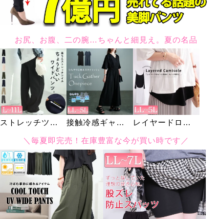
お尻、お腹、二の腕…ちゃんと細見え。夏の名品
ストレッチツイ
接触冷感ギャザ
レイヤードロン
ルワイドパンツ
ーショルダーワ
グキャミソール
＼毎夏即完売！在庫豊富な今が買い時です／
ンピース