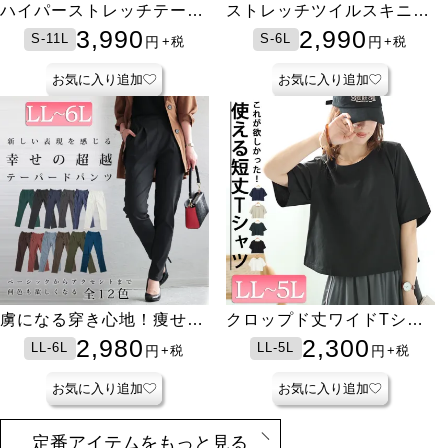
ハイパーストレッチテーパ
ストレッチツイルスキニー
ードパンツ【低身長さんサ
パンツ【低身長さんサイズ
3,990
2,990
S-11L
S-6L
円
円
+税
+税
イズ有】
有】
お気に入り追加
お気に入り追加
虜になる穿き心地！痩せ
クロップド丈ワイドTシャ
た？って聞かれる 褒めら
ツ
2,980
2,300
LL-6L
LL-5L
円
円
+税
+税
れ究極美脚！最強ストレッ
チテーパードパンツ
お気に入り追加
お気に入り追加
定番アイテムをもっと見る