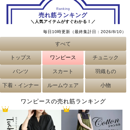
Ranking
売れ筋ランキング
＼人気アイテムがすぐわかる！／
毎日10時更新（最終集計日：
2026/8/10
）
すべて
トップス
ワンピース
チュニック
パンツ
スカート
羽織もの
下着・インナー
ルームウェア
小物
チュニックの売れ筋ランキング