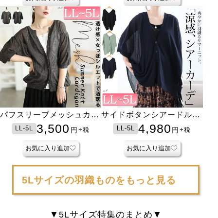
パフスリーブメッシュカー
サイドボタンシアードルマ
ディガン
ンカーディガン
3,500
4,980
LL-5L
LL-5L
円
円
+税
+税
お気に入り追加
お気に入り追加
5Lサイズの羽織ものをもっと見る
5Lサイズ特集のまとめ