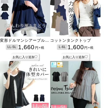
変形ドルマンシアープルオ
コットンタンクトップ
ーバー
1,660
1,600
LL-5L
L-6L
円
円
+税
+税
お気に入り追加
お気に入り追加