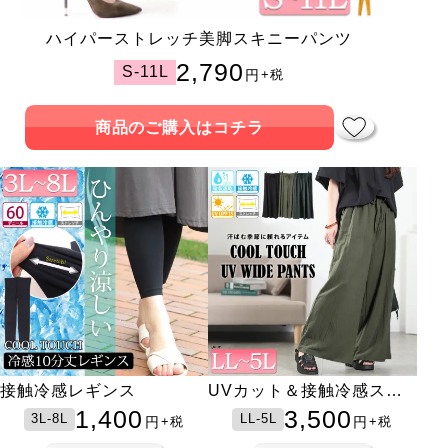
ハイパーストレッチ美脚スキニーパンツ
2,790
S-11L
円
+税
商品のご購入はコチラ
接触冷感レギンス
UVカット＆接触冷感スト
レッチ鹿の子ワイドフレア
1,400
3,500
3L-8L
LL-5L
円
円
+税
+税
パンツ