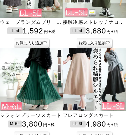
ウェーブランダムプリーツ
接触冷感ストレッチナロー
ナロースカート
スカート
1,592
3,680
LL-5L
LL-5L
円
円
+税
+税
お気に入り追加
お気に入り追加
シフォンプリーツスカート
フレアロングスカート
3,800
4,980
M-6L
LL-6L
円
円
+税
+税