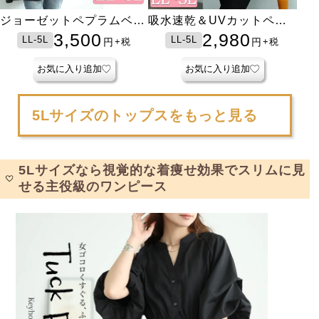
ジョーゼットペプラムベス
吸水速乾＆UVカットペプ
ト
ラムプルオーバー
3,500
2,980
LL-5L
LL-5L
円
円
+税
+税
お気に入り追加
お気に入り追加
5Lサイズのトップスをもっと見る
5Lサイズなら視覚的な着痩せ効果でスリムに見
せる主役級のワンピース