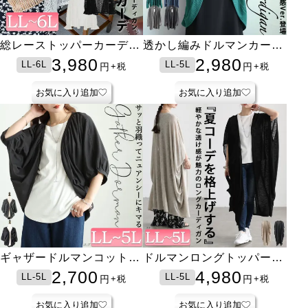
総レーストッパーカーディ
透かし編みドルマンカーデ
ガン
ィガン
3,980
2,980
LL-6L
LL-5L
円
円
+税
+税
お気に入り追加
お気に入り追加
ギャザードルマンコットン
ドルマンロングトッパーカ
ボレロカーディガン
ーディガン
2,700
4,980
LL-5L
LL-5L
円
円
+税
+税
お気に入り追加
お気に入り追加