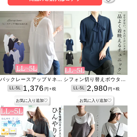
バックレースアップＶネッ
シフォン切り替えボウタイ
クチュニック
チュニック
1,376
2,980
LL-5L
LL-5L
円
円
+税
+税
お気に入り追加
お気に入り追加