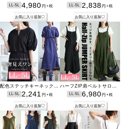
フォン袖ワンピース
ソールワンピース
4,980
2,838
LL-5L
LL-5L
円
円
+税
+税
お気に入り追加
お気に入り追加
配色ステッチキーネックギ
ハーフZIP肩ベルトサロペ
ャザーワンピース
ットワンピース
2,241
6,980
LL-5L
LL-5L
円
円
+税
+税
お気に入り追加
お気に入り追加