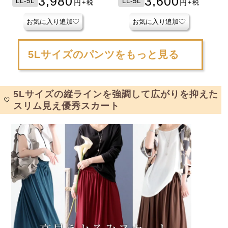
3,980
3,600
LL-5L
LL-5L
円
円
+税
+税
お気に入り追加
お気に入り追加
5Lサイズのパンツをもっと見る
5Lサイズの縦ラインを強調して広がりを抑えた
スリム見え優秀スカート