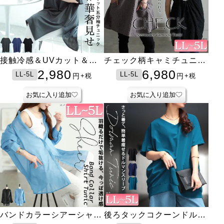
接触冷感＆UVカット＆吸
チェック柄キャミチュニッ
湿速乾サイドスリットチュ
ク
2,980
6,980
LL-5L
LL-5L
円
円
+税
+税
ニック
お気に入り追加
お気に入り追加
バンドカラーシアーシャツ
後ろタックコクーンドルマ