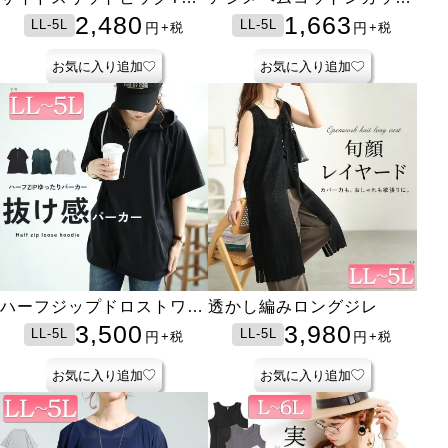
ャツ
ソー
2,480
1,663
LL-5L
LL-5L
円
円
+税
+税
お気に入り追加
お気に入り追加
ハーフジップドロストワイ
透かし編みロングジレ
ドパーカー
3,500
3,980
LL-5L
LL-5L
円
円
+税
+税
お気に入り追加
お気に入り追加