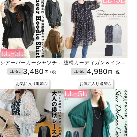
シアーパーカーシャツチュ
総柄カーディガン＆インナ
ニック
ー2点セット
3,480
4,980
LL-5L
LL-5L
円
円
+税
+税
お気に入り追加
お気に入り追加