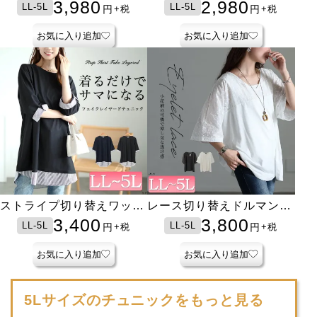
チュニック
ンチュニック
3,980
2,980
LL-5L
LL-5L
円
円
+税
+税
お気に入り追加
お気に入り追加
ストライプ切り替えワッフ
レース切り替えドルマンチ
ルチュニック
ュニックTシャツ
3,400
3,800
LL-5L
LL-5L
円
円
+税
+税
お気に入り追加
お気に入り追加
5Lサイズのチュニックをもっと見る