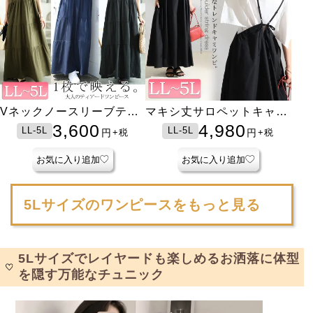
Vネックノースリーブティ
マキシ丈サロペットキャミ
アードワンピース
ワンピース
3,600
4,980
LL-5L
LL-5L
円
円
+税
+税
お気に入り追加
お気に入り追加
5Lサイズのワンピースをもっと見る
5Lサイズでレイヤードも楽しめるお洒落に体型
を隠す万能なチュニック