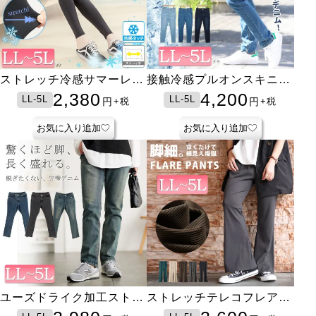
ストレッチ冷感サマーレギ
接触冷感プルオンスキニー
ンス
デニム
2,380
4,200
LL-5L
LL-5L
円
円
+税
+税
お気に入り追加
お気に入り追加
ユーズドライク加工ストレ
ストレッチテレコフレアパ
ッチスキニーパンツ
ンツ