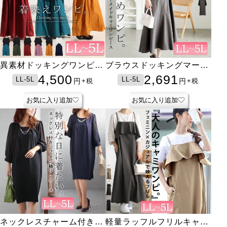
異素材ドッキングワンピー
ブラウスドッキングマーメ
ス
イドキャミワンピース
4,500
2,691
LL-5L
LL-5L
円
円
+税
+税
お気に入り追加
お気に入り追加
ネックレスチャーム付きシ
軽量ラッフルフリルキャミ