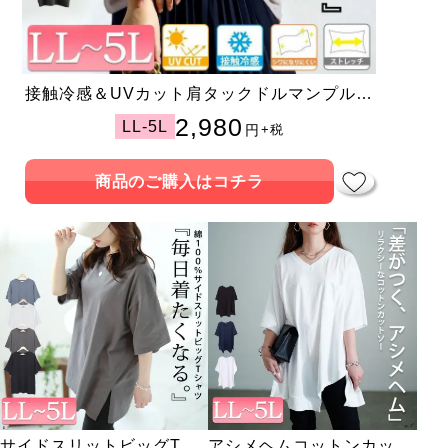
接触冷感＆UVカット肩タックドルマンプルオ
ーバー
2,980
LL-5L
円
+税
商品のご購入はコチラ
サイドスリットビッグTシ
アシメヘムコットンカット