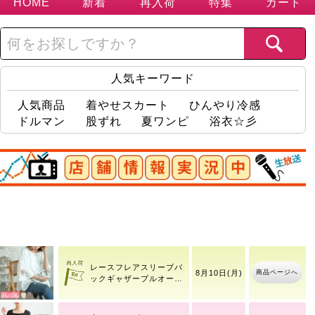
HOME
新着
再入荷
特集
カート
人気キーワード
人気商品
着やせスカート
ひんやり冷感
ドルマン
股ずれ
夏ワンピ
浴衣☆彡
店舗情報実況中
大きいサイズ レディース
商品ページへ
接触
ラインストーンブレスレ
商品ページへ
8月8日(土)
ット
レースフレアスリーブバ