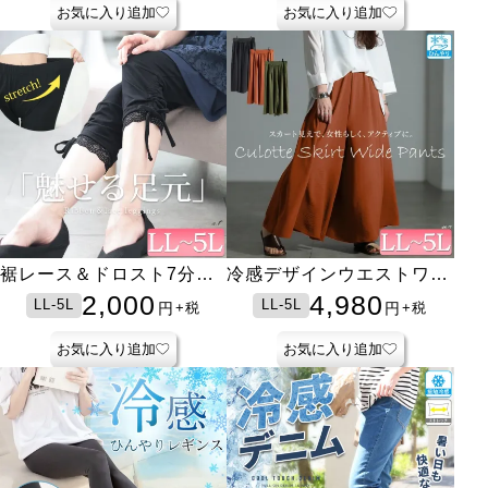
お気に入り追加
お気に入り追加
裾レース＆ドロスト7分丈
冷感デザインウエストワイ
レギンス
ドフレアパンツ
2,000
4,980
LL-5L
LL-5L
円
円
+税
+税
お気に入り追加
お気に入り追加