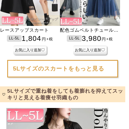
レースアップスカート
配色ゴムベルトチュールス
カート
1,804
3,980
LL-5L
LL-5L
円
円
+税
+税
お気に入り追加
お気に入り追加
5Lサイズのスカートをもっと見る
5Lサイズで重ね着をしても着膨れを抑えてスッ
キリと見える着痩せ羽織もの