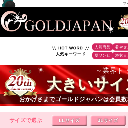
マ
人気商品
着やせ
HOT WORD
人気キーワード
夏ワンピ
浴衣☆
業界ト
大きいサイ
おかげさまでゴールドジャパンは会員数
サイズで選ぶ
LLサイズ
3Lサイズ