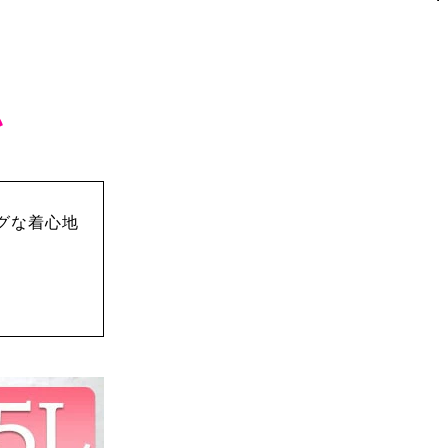
！
い
グな着心地