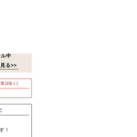
ール中
見る>>
業日除く)
！
と
す！