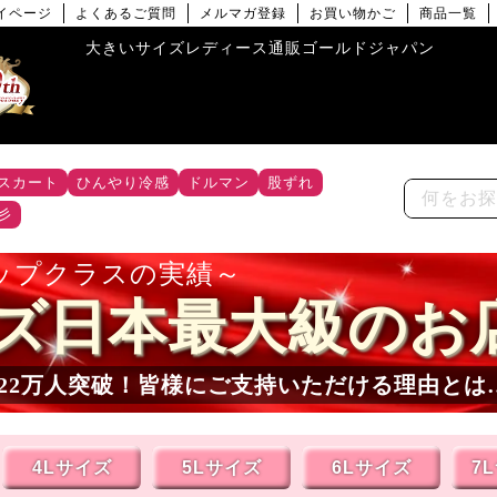
イページ
よくあるご質問
メルマガ登録
お買い物かご
商品一覧
大きいサイズレディース通販ゴールドジャパン
スカート
ひんやり冷感
ドルマン
股ずれ
彡
ップクラスの実績
ズ日本最大級のお
22
万人突破！皆様にご支持いただける理由とは
4Lサイズ
5Lサイズ
6Lサイズ
7