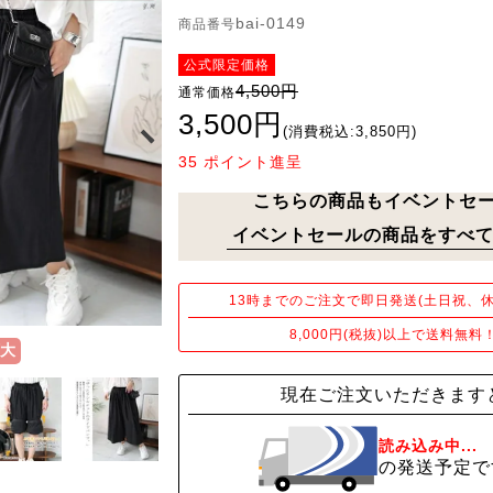
bai-0149
商品番号
公式限定価格
4,500円
通常価格
3,500円
(消費税込:3,850円)
35
ポイント進呈
こちらの商品もイベントセ
イベントセールの商品をすべて
13時までのご注文で即日発送(土日祝、休
8,000円(税抜)以上で送料無料
大
現在ご注文いただきます
読み込み中...
の発送予定で