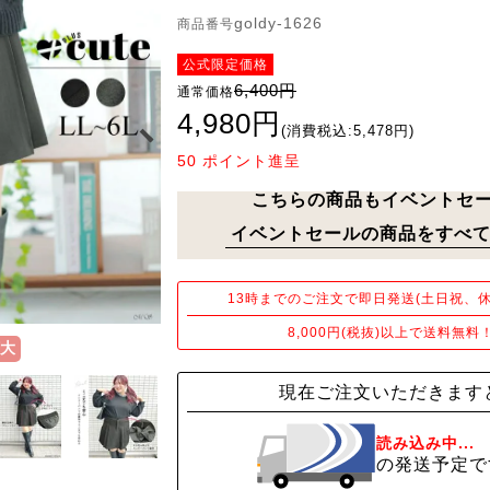
goldy-1626
商品番号
公式限定価格
6,400円
通常価格
4,980円
(消費税込:5,478円)
50
ポイント進呈
こちらの商品もイベントセ
イベントセールの商品をすべて
13時までのご注文で即日発送(土日祝、休
8,000円(税抜)以上で送料無料
大
現在ご注文いただきます
読み込み中...
の発送予定で