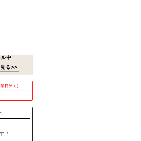
ール中
見る>>
業日除く)
！
と
す！