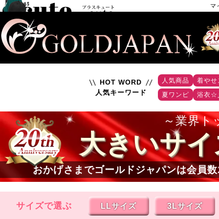
マ
人気商品
着やせ
HOT WORD
人気キーワード
夏ワンピ
浴衣☆
業界ト
大きいサイ
おかげさまでゴールドジャパンは会員数
サイズで選ぶ
LLサイズ
3Lサイズ