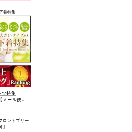
下着特集
ンツ特集
 【メール便
フロントプリー
便可】