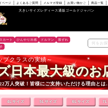
イページ
よくあるご質問
メルマガ登録
お買い物かご
商品一覧
大きいサイズレディース通販ゴールドジャパン
スカート
ひんやり冷感
ドルマン
股ずれ
彡
ップクラスの実績
ズ日本最大級のお
22
万人突破！皆様にご支持いただける理由とは
4Lサイズ
5Lサイズ
6Lサイズ
7