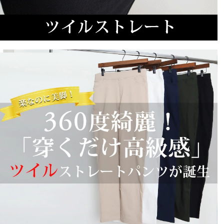
股下が選べるので助かります。
tk
5
購入者
非公開
投稿日
2022/08/28
ストレッチが聞いていてとても履きやすいです

丈が選べるのも良いですね

ベルト通しがあったらもっと良かったかなと思いました

色違いも欲しいです
FANI
6
購入者
非公開
投稿日
2022/06/20
生地はハリと適度な厚みがあり、何よりこのストレッチ
性！長時間のデスクワークでも快適でいられます。