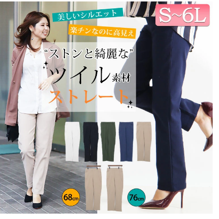
入しました。

伸びる生地なので履きやすく膝下も程よい余裕でスッキ
リ見えて良いです。

キレイめにもカジュアルにも使えるのでリピ買いしたい
と思います。
ゆゆゆん
1
購入者
非公開
投稿日
2025/02/08
仕事用に購入！

とても楽で良いです！

足の形を拾わず、でもゆったりし過ぎないのでちょうど
良い!!

母にも勧めましたが、ベルト通しが欲しいと話していま
した。

お尻や太ももに合わせた時、たしかにウエストが緩く感
じるかもです。