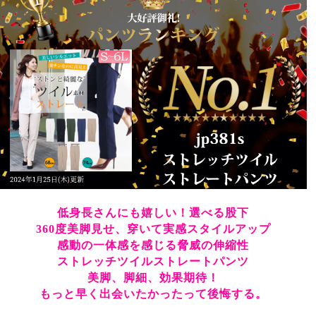
購入者
兵庫県
50代
女性
投稿日
2025/12/10
これは良すぎです！当方165cm股下79cmですが 他の商
品と一緒に3Lの68cmを購入お腹周りはたっぷり余裕が
あり 立ったり座ったりのストレッチがゆるゆるで その
際に膝が伸びたままになったりはしないので 綺麗なまま
です 他の色も買いたいです！どんなシーンにも合わせや
すいと思います！私には68cmでスニーカーを履いても 
ブーツを履いてもバッチリなサイズでした ありがとうご
ざいます(*^^*) 
低身長さんにも嬉しい！選べる股下
ユキ
22
360度美脚見せ、穿いて実感スタイルアップ
購入者
感動の一体感を感じる脅威の伸縮性
非公開
ストレッチツイルストレートパンツ
投稿日
美脚、脚細、効果期待！
2025/06/05
もっと早く出会いたかったって後悔する。
お尻が大きいので1サイズ上げて5Lの股下75cmの方で購