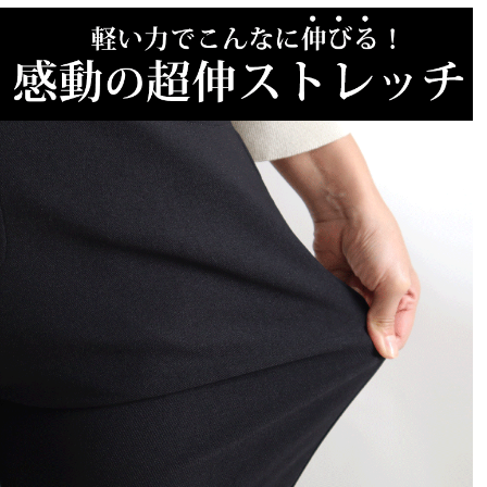
花音
15
購入者
30代
女性
投稿日
2025/01/09
すごく履き心地が良いです！よく伸びます！

人によってはウエストがゆったり感じるかもですが、普
段着ているサイズでほぼピッタリです。

黒を買いましたが、フォーマルなシーンでも使えそうで
す。
みな
3
購入者
非公開
投稿日
2024/05/21
太ももが目立たない形でダボっとしないしきれいに見え
るので気に入ってます。

すごく履きやすいのでリピート購入してます。
