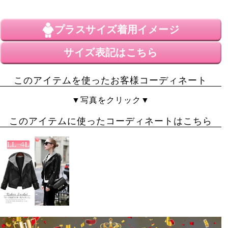
助かりました。股下76は2センチほどくるぶしが隠れる
くらいでしたが、4Lサイズだと脚にピタピタフィットし
プラスサイズ
着用イメージ
すぎ感があったかもしれないので、余裕あるサイズにし
ておいてよかったです！布地は少し薄めなので冷えを感
じるかも。
サイズ表記はこちら
ぷうーちん
1
購入者
このアイテムを使ったお客様コーディネート
愛媛県
投稿日
▼写真をクリック▼
2026/05/10
このアイテムに使ったコーディネートはこちら
５回目は越えてる購入です

とても履き心地がよくお腹周りが苦しくなくかといって
ピップがダブルこともなくよく延びて後ろ姿を気にせず
歩けます、仕事で膝を曲げる事が多いのですが、跡もつ
かずですね、ただ過去に購入したもので三枚いつの間に
か右後ろポケットがほつれるので小銭落としました。多
分縫い初めと縫い終わりが甘いのかとそれだけが残念で
す～
たいのこ
2