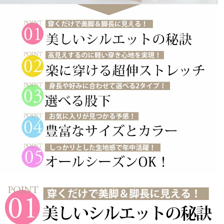
あや
4
購入者
非公開
投稿日
2022/04/01
ストレッチがとてもきいているので動きやすいです。

普段スキニーを履いているのでダボっと感じますが、鏡
で見てみると足がキレイに見えます！

生地もサラッとしていて履き心地がいいです！