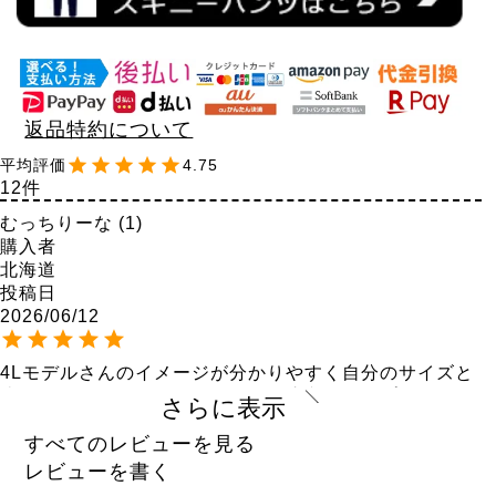
返品特約について
4.75
12
むっちりーな
1
購入者
北海道
投稿日
2026/06/12
4Lモデルさんのイメージが分かりやすく自分のサイズと
比較しやすかったので5Lサイズを注文。ヒップ120でも
さらに表示
まだウエストゴムに余裕がありました！

脚を通してみるとストレッチ素材が無理なく伸びてくれ
すべてのレビューを見る
て、動きがひきつられる感じは全然無かったです。飾り
レビューを書く
ボタンが無いので、一部分だけ膨れて強調されないのも