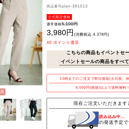
plan-381013
商品番号
公式限定価格
5,100円
通常価格
3,980円
(消費税込:4,378円)
40
ポイント進呈
こちらの商品もイベントセ
イベントセールの商品をすべて
13時までのご注文で即日発送(土日祝、休
8,000円(税抜)以上で送料無料
大
現在ご注文いただきます
読み込み中...
の発送予定で