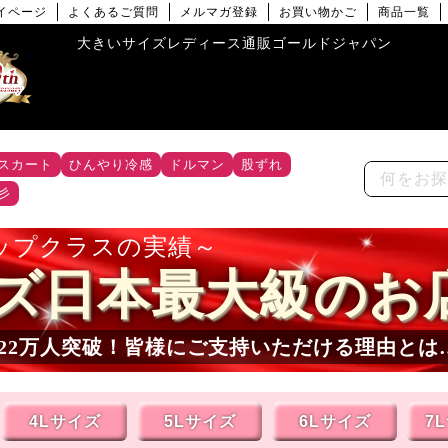
イページ
よくあるご質問
メルマガ登録
お買い物かご
商品一覧
大きいサイズレディース通販ゴールドジャパン
スカート
ひんやり冷感
ドルマン
股ずれ
彡
ップクラスの実績
ズ日本最大級のお
22
万人突破！皆様にご支持いただける理由とは
4Lサイズ
5Lサイズ
6Lサイズ
7