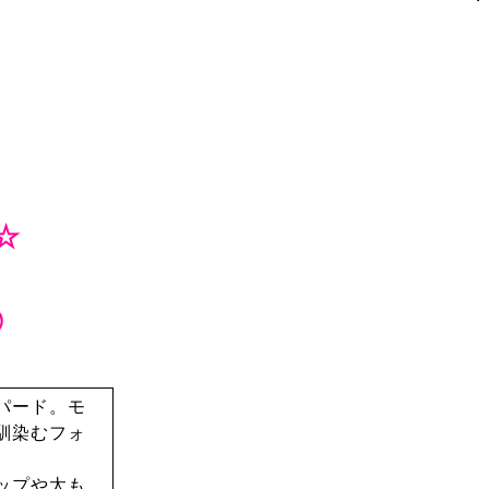
☆
◎
パード。モ
馴染むフォ
ップや太も