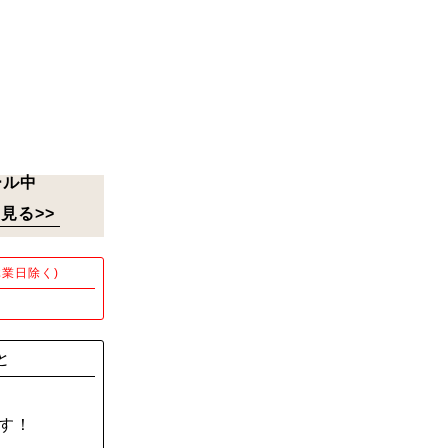
ール中
見る>>
業日除く)
！
と
す！