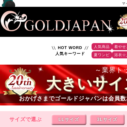
マ
人気商品
着やせ
HOT WORD
人気キーワード
夏ワンピ
浴衣☆
業界ト
大きいサイ
おかげさまでゴールドジャパンは会員数
サイズで選ぶ
LLサイズ
3Lサイズ