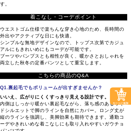
す。
着こなし・コーデポイント
ウエストゴム仕様で楽ちんな穿き心地のため、長時間の
外出やアクティブな日にも快適。
シンプルな無地デザインなので、トップス次第でカジュ
アルにもきれいめにもコーデが可能です。
ブーツやパンプスとも相性が良く、暖かさとおしゃれを
両立した秋冬の定番パンツとして重宝します。
こちらの商品のQ&A
裏起毛でもボリュームが出すぎませんか？
いいえ、広がりにくくすっきり見える設計です。
内側はしっかり暖かい裏起毛ながら、落ち感のあるワイ
カートに追加
ドシルエットで脚のラインを自然にカバー。ロング丈が
縦のラインを強調し、美脚効果も期待できます。通勤コ
ーデやきれいめな着こなしにも取り入れやすいガウチョ
パンツです。