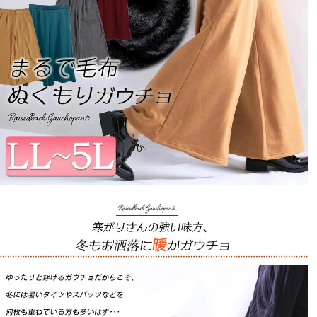
今は色違いを買おうか迷っています。
ht
1
購入者
鳥取県
30代
投稿日
2019/12/26
166㎝85㎏あるため4L～5Lを選びました。

履いてみて一番初めの感想は、肌触り最高！です。あた
たく柔らかな生地で購入後頻繁に履いています。ただ私
の体型だとやはり裾はあまり広がらず、細いモデルさん
のような見た目にはなりませんでした。お腹周りはちょ
っと押される感じはありますが、個人的にはそこまで不
快ではありませんでした。裾の長さも長すぎず短かすぎ
ずちょうど良かったです。これからも沢山履きたいと思
います。
susie
21
購入者
愛知県
50代
女性
投稿日