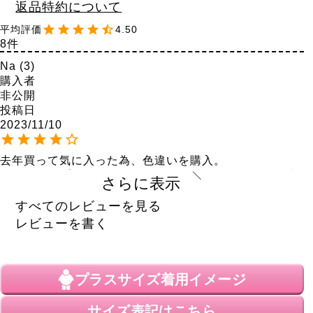
返品特約について
4.50
8
Na
3
購入者
非公開
投稿日
2023/11/10
去年買って気に入った為、色違いを購入。

ダークパープルというよりは…ワインレッドに近い色味
さらに表示
に個人的に感じた為、☆１つ減らさせて頂きました。
すべてのレビューを見る
なる
3
レビューを書く
購入者
非公開
投稿日
2021/12/05
プラスサイズ
着用イメージ
色が暖かみのある色で、暖かいです。ゆったりしていて
サイズ表記はこちら