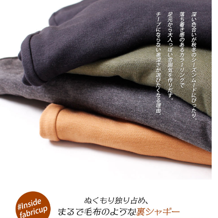
裏起毛だけあってタイツを履いているような暖かさはあ
り冬には良いと思います。履き心地も楽です。

ただ、身長155cmの私には丈が長すぎました。

ちょっとずり落ちると床に付きそうな長さです。

よく見たら身長164cmのモデルさんのヒール着用画像で
も結構な長さがありますね。

雪国在住なこともあり、私には冬に外で履くにはちょっ
と厳しいかなと思います。

高身長の方や、身長150cm台の方でも部屋着としてなら
問題なく着用できると思います。
ゆかっち
2
購入者
宮城県
30代
女性
投稿日
2018/11/22
今日届きました♪

裏起毛のパンツが欲しかったので買いました。

裏起毛だとかゆくなるかなと思いましたが(肌が弱いた
め)、大丈夫そうです。

試着したらちょうどいいです♪