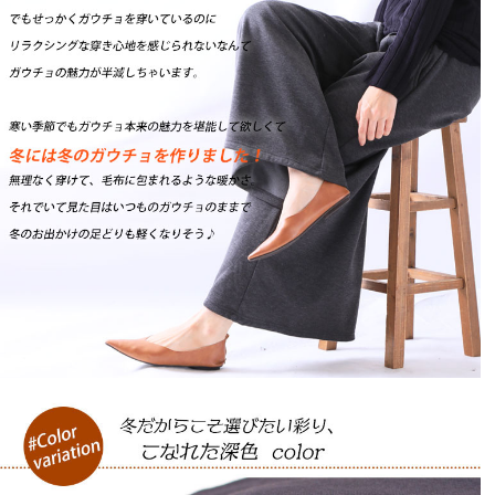
2019/12/04
4Ｌ　チャコールを購入しました。

メリサさんが言われていたように、若干ウエスト部分が
窮屈に感じましたが、苦しくはないです。

腰回りがしゃきっとしていいかなと感じました。

裏起毛ですが、薄手の裏起毛という程度で重たくないで
す。

ちょっとしたお出かけにも重宝しそうです。

KK
2
購入者
30代
投稿日
2018/11/28