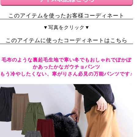
着心地はいいです。
ラテ
1
このアイテムを使ったお客様コーディネート
奈良県
40代
女性
投稿日
▼写真をクリック▼
2021/10/18
このアイテムに使ったコーディネートはこちら
裏起毛ですがもそもそせず、肌触りも良かったです。コ
ーディネートに合わせて変えられるので、色チで購入♪冬
毛布のような裏起毛生地で寒い冬でもおしゃれでぽかぽ
物は価格も上がるのでプチプラなのは助かります♪
かあったかなガウチョパンツ
saco
1
もう冷やしたくない、寒がりさん必見の万能パンツです♪
購入者
神奈川県
女性
投稿日
2020/02/11
穿いた時の肌触りがとてもいいです。

またサイズもピッタリだったし、流れるようなラインも
綺麗に出ます！かなり気温が低い日が続いた中で着てい
ましたが、着用中の寒さは感じませんでしたよ！
