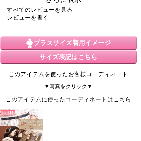
た。
すべてのレビューを見る
むー
1
レビューを書く
購入者
40代
女性
投稿日
2024/08/25
プラスサイズ
着用イメージ
ブルーを購入しました。思ってた通り、良い色でした！

サイズ表記はこちら
動きやすいし、重宝しそうです。
a
5
このアイテムを使ったお客様コーディネート
購入者
非公開
▼写真をクリック▼
投稿日
2024/04/17
このアイテムに使ったコーディネートはこちら
これとてもいいです！！細見えします！動きやすいで
す！最近は太めのパンツが流行っていますが、私はスキ
ニー大好きなのでめっちゃ使えます！買って良かった！
かおり
5