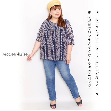
履いた時ウエストヒップはゆったりですが太ももはピッ
タリなので座った時など窮屈になるかな？と心配したけ
ど全然そんな事なし！！！

しっかり伸びて体にフィットしてくれて窮屈感も無く完
璧！

太ってると生地によってお腹部分がくい込んで痛くなっ
たり跡が凄くつくけど全く痛くならない！！

履き心地良くて1枚買ってすぐ追加購入しました！履き
尽くした時用にあと数枚買っとくか悩む…
あゆ
3
購入者
東京都
40代
女性
投稿日
2023/10/10
足が綺麗に見えます。丈もちょうどよくて、膝下がすっ
たあ
1