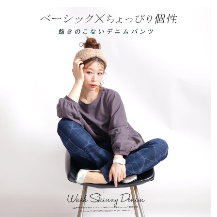
購入者
50代
投稿日
2022/12/21
ウエストヒップはややゆったりとしてますが、

太ももがピッタリでした。

しかし座っても伸びがいいので、履きこなせば、

いい感じにフィットするのではないかなと思います。

暫く着てみていい感じなら、リピありかな(^^)
かず
1
購入者
非公開
投稿日
2021/07/08
伸び伸び！イイ意味でスパッツを履いている感覚です。
窮屈感が全くないので、座っていても楽、立っていても
もちろん楽。いつも3L着用していますが、余裕を持って
履きたい方は4Lが丁度良いかと思います。
