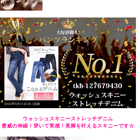
購入者
30代
女性
投稿日
2024/02/22
サイズ表を見て4Lを買いました。ウエストだけ少し余裕
がありましたが普通に履けそうです。サイズ表通りか
な。色はネイビーを買いました。きれいな色ですが色落
ちしそうなのでしばらく洗濯に気をつけたいと思いま
す。
もっち
1
購入者
非公開
投稿日
2024/01/23
3Lブルーしかなくて、とりあえず購入。

ウォッシュスキニーストレッチデニム
めっちゃ履き心地良く、フィットして細見え&足長効果
脅威の伸縮！穿いて実感！美脚を叶えるスキニーです☆
あり。

ネイビーとブラックも欲しいけど、売り切れ。再入荷、