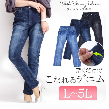
是非して欲しい！

なかなか、めぐり会えないデニムなのでぽっちゃりさん
オススメ。
くま
4
購入者
30代
女性
投稿日
2023/11/16
160cm/86kg

ストレッチもきいていて着た感じもすごくスッとして見
えてよかったです。

が、レビューなどをみていつもより１つ下の3Lにチャレ
ンジしたところ私の場合はヒップ、太ももは問題なくウ
ゆー
1
購入者
非公開
投稿日
2023/10/22