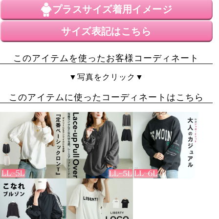
プラスサイズ
着用イメージ
写真を参考に4Lしましたが、大きすぎると綺麗に履けな
いなぁと。全体的に大きめだったのでサイズさげて全然
サイズ表記はこちら
良かった。履けなくはないけど、プラスサイズは難しい
です。

このアイテムを使ったお客様コーディネート
生地はしっかりしていました。
▼写真をクリック▼
このアイテムに使ったコーディネートはこちら