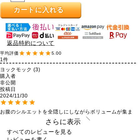
カートに入れる
返品特約について
5.00
1
ヨックモック
3
購入者
非公開
投稿日
2024/11/30
お腹のシルエットを全隠しにしながらボリュームが集ま
っちゃうということもないので、スッキリ見えます。後
さらに表示
ろ姿はシンプルなテーパードパンツみたいな感じ。個人
的にはお尻も隠れる丈のもので合わせるのが好きでし
すべてのレビューを見る
た。これは今後活躍する予感。ツルツルサラサラの触感
レビューを書く