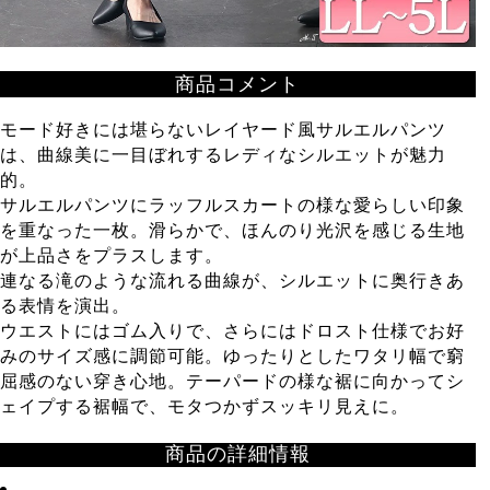
商品コメント
モード好きには堪らないレイヤード風サルエルパンツ
は、曲線美に一目ぼれするレディなシルエットが魅力
的。
サルエルパンツにラッフルスカートの様な愛らしい印象
を重なった一枚。滑らかで、ほんのり光沢を感じる生地
が上品さをプラスします。
連なる滝のような流れる曲線が、シルエットに奥行きあ
る表情を演出。
ウエストにはゴム入りで、さらにはドロスト仕様でお好
みのサイズ感に調節可能。ゆったりとしたワタリ幅で窮
屈感のない穿き心地。テーパードの様な裾に向かってシ
ェイプする裾幅で、モタつかずスッキリ見えに。
商品の詳細情報