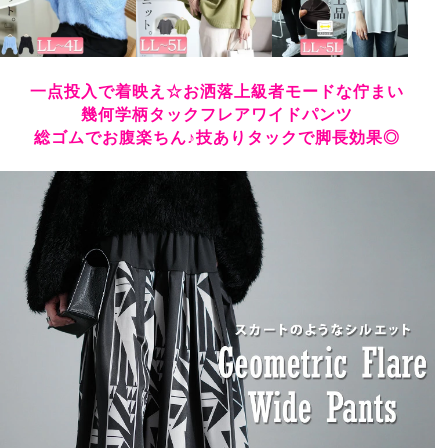
一点投入で着映え☆お洒落上級者モードな佇まい
幾何学柄タックフレアワイドパンツ
総ゴムでお腹楽ちん♪技ありタックで脚長効果◎