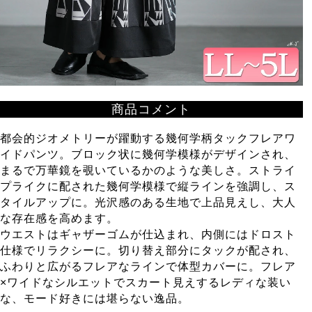
商品コメント
都会的ジオメトリーが躍動する幾何学柄タックフレアワ
イドパンツ。ブロック状に幾何学模様がデザインされ、
まるで万華鏡を覗いているかのような美しさ。ストライ
プライクに配された幾何学模様で縦ラインを強調し、ス
タイルアップに。光沢感のある生地で上品見えし、大人
な存在感を高めます。
ウエストはギャザーゴムが仕込まれ、内側にはドロスト
仕様でリラクシーに。切り替え部分にタックが配され、
ふわりと広がるフレアなラインで体型カバーに。フレア
×ワイドなシルエットでスカート見えするレディな装い
な、モード好きには堪らない逸品。