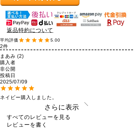
返品特約について
5.00
2
まあみ
2
購入者
非公開
投稿日
2025/07/09
ネイビー購入しました。

ストレッチ効いてるし動きやすくてフィットしてるし、
さらに表示
とても良かったです！

色違い購入予定です！
すべてのレビューを見る
レビューを書く
エビ
1
購入者