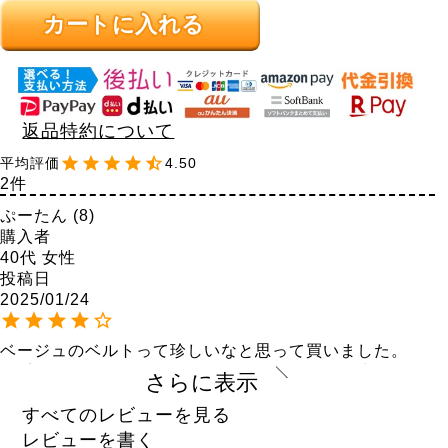
カートに入れる
返品特約について
4.50
2
ぷーたん
8
購入者
40代
女性
投稿日
2025/01/24
ベージュのベルトって珍しいなと思って買いました。

白系のコーデと合わせるととても品があって、大人っぽ
さらに表示
い雰囲気になり気に入っています。

ただ、腰をかがめたり動くと金属同士が擦れ合って少し
すべてのレビューを見る
音が鳴るのが不思議な感じです。
レビューを書く