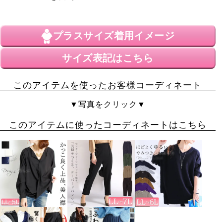
トマトマ
3
香川県
40代
女性
投稿日
プラスサイズ
着用イメージ
2021/11/11
サイズ表記はこちら
ハイウエストパンツにトップスをインしてコーデすれ
ば、すごーく脚長に見えます！高見えするバックルも格
このアイテムを使ったお客様コーディネート
好いいです！
▼写真をクリック▼
このアイテムに使ったコーディネートはこちら