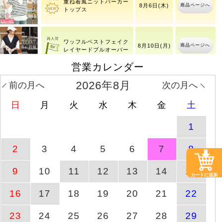
大きいサイズ レディース
8月7日(金)
商品ページへ
Vネ
6時54分
重ね着風ニットパーカー
商品ページへ
8月6日(木)
トップス
営業カレンダー
2026年8月
前の月へ
次の月へ
ワッフルベストフェイク
商品ページへ
8月10日(月)
レイヤードプルオーバー
日
月
火
水
木
金
土
1
レースフレアスリーブバ
商品ページへ
8月10日(月)
ックギャザープルオーバ
ー
2
3
4
5
6
7
8
ケーブル模様メロウ半袖
商品ページへ
8月6日(木)
9
10
11
12
13
14
15
トップス
カートに追加
16
17
18
19
20
21
22
ドットフレアスリーブプ
商品ページへ
8月10日(月)
ルオーバー
23
24
25
26
27
28
29