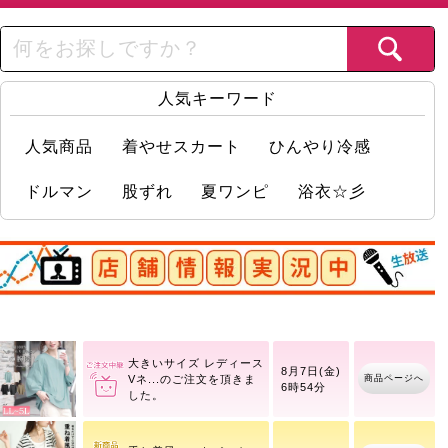
人気キーワード
人気商品
着やせスカート
ひんやり冷感
ドルマン
股ずれ
夏ワンピ
浴衣☆彡
店舗情報実況中
コットンチノタック入り
商品ページへ
バレルパンツ
大きいサイズ レディース
8月7日(金)
商品ページへ
異素
6時54分