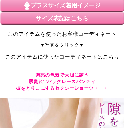
プラスサイズ
着用イメージ
全体的にレース生地。

手に取って見ても、着ても本当に大胆（笑）
サイズ表記はこちら
このアイテムを使ったお客様コーディネート
▼写真をクリック▼
このアイテムに使ったコーディネートはこちら
魅惑の色気で大胆に誘う
股割れTバックレースパンティ
彼をとりこにするセクシーショーツ・・・