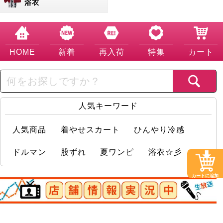
浴衣
HOME
新着
再入荷
特集
カート
人気キーワード
人気商品
着やせスカート
ひんやり冷感
ドルマン
股ずれ
夏ワンピ
浴衣☆彡
カートに追加
店舗情報実況中