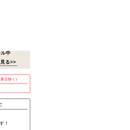
ール中
見る>>
業日除く)
！
と
す！