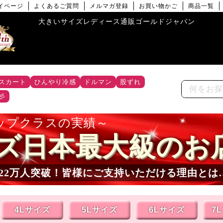
イページ
よくあるご質問
メルマガ登録
お買い物かご
商品一覧
大きいサイズレディース通販ゴールドジャパン
スカート
ひんやり冷感
ドルマン
股ずれ
彡
ップクラスの実績
ズ日本最大級のお
22
万人突破！皆様にご支持いただける理由とは
4Lサイズ
5Lサイズ
6Lサイズ
7