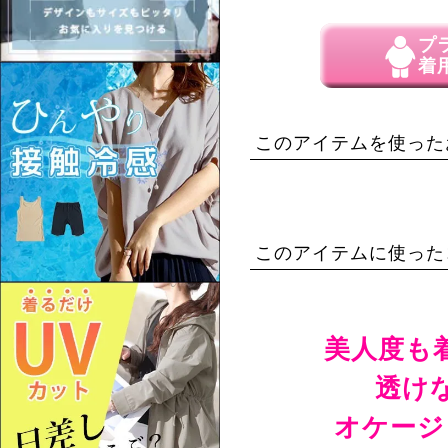
プ
着
このアイテムを使った
このアイテムに使った
美人度も
透け
オケージ