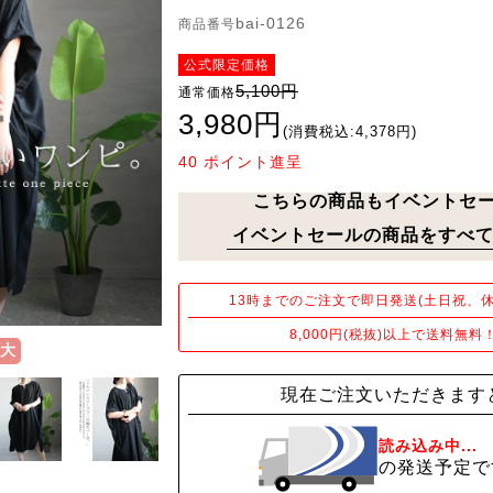
bai-0126
商品番号
公式限定価格
5,100円
通常価格
3,980円
(消費税込:4,378円)
40
ポイント進呈
こちらの商品もイベントセ
イベントセールの商品をすべて
13時までのご注文で即日発送(土日祝、休
8,000円(税抜)以上で送料無料
大
現在ご注文いただきます
読み込み中...
の発送予定で