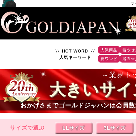
マ
人気商品
着やせ
HOT WORD
人気キーワード
夏ワンピ
浴衣☆
業界ト
大きいサイ
おかげさまでゴールドジャパンは会員数
サイズで選ぶ
LLサイズ
3Lサイズ