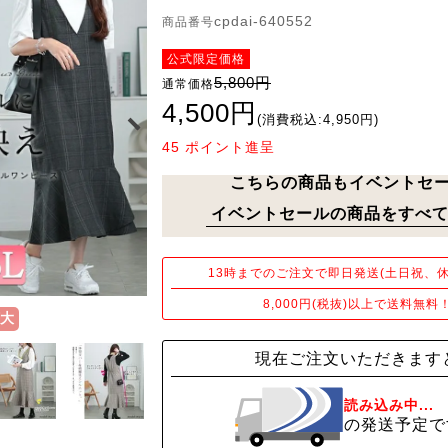
cpdai-640552
商品番号
公式限定価格
5,800円
通常価格
4,500円
(消費税込:4,950円)
45
ポイント進呈
こちらの商品もイベントセ
イベントセールの商品をすべて
13時までのご注文で即日発送(土日祝、休
8,000円(税抜)以上で送料無料
大
現在ご注文いただきます
読み込み中...
の発送予定で