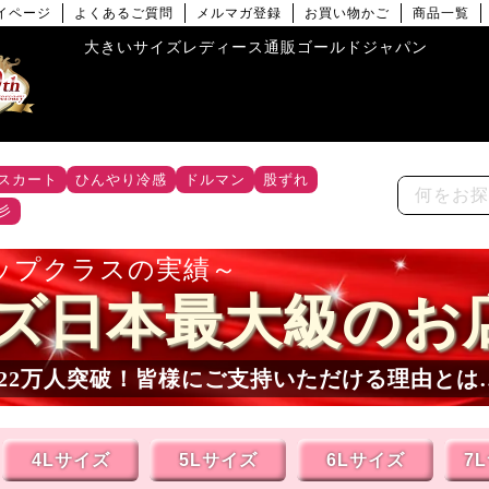
イページ
よくあるご質問
メルマガ登録
お買い物かご
商品一覧
大きいサイズレディース通販ゴールドジャパン
スカート
ひんやり冷感
ドルマン
股ずれ
彡
ップクラスの実績
ズ日本最大級のお
22
万人突破！皆様にご支持いただける理由とは
4Lサイズ
5Lサイズ
6Lサイズ
7