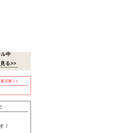
ール中
見る>>
業日除く)
！
と
す！