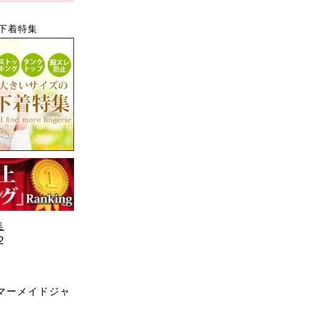
下着特集
集
2
マーメイドジャ