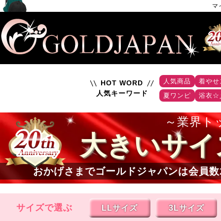
マ
人気商品
着やせ
HOT WORD
人気キーワード
夏ワンピ
浴衣☆
業界ト
大きいサイ
おかげさまでゴールドジャパンは会員数
サイズで選ぶ
LLサイズ
3Lサイズ