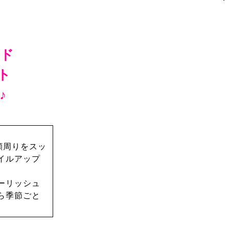
イド
ト
♪
。
顔周りをスッ
イルアップ
ーリッシュ
ら季節ごと