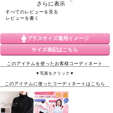
身長が150cmなので丈が不安でしたが、紐で調整出来る
さらに表示
ので問題なかったです。

不安な方は厚底の靴やサンダルと合わせれば大丈夫かと
すべてのレビューを見る
思います。
レビューを書く
ｗｗ
非公開
投稿日
プラスサイズ
着用イメージ
2023/01/26
サイズ表記はこちら
プリーツがかわいい☆

肩紐調整できるのでマキシ丈も楽しめて嬉しいです
このアイテムを使ったお客様コーディネート
▼写真をクリック▼
このアイテムに使ったコーディネートはこちら